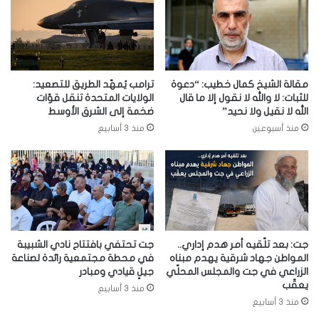
مقالة الشيخ كمال خطيب: “دعوة
ترامب يُمهّد الطريق للتصعيد:
للثبات: لا والله لا نقول إلا ما قال
الولايات المتحدة تنقل قوّات
الله لا نقيل ولا نحيد”
ضخمة إلى الشرق الأوسط
منذ أسبوعين
منذ 3 أسابيع
جت: بعد تلّقيه أمر هدم إداري..
جت تحتفي بافتتاح نادي الشبيبة
المواطن جهاد شرقية يهدم مبناه
في محطة مجتمعية رائدة لصناعة
الزراعي في جت والمجلس المحلّي
جيلٍ قيادي ومبادر
يعقّب
منذ 3 أسابيع
منذ 3 أسابيع