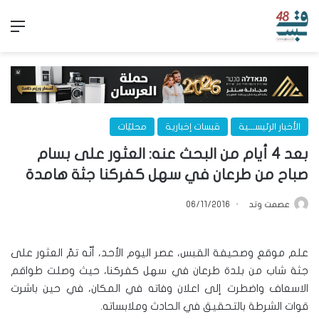
الق
الأخبار الرئيســـية
قبسات إخبارية
محليّات
بعد 4 أيام من البحث عنه: العثور على بسام
صباح من طرعان في سهل كفركنا جثة هامدة
عصمت وتد
06/11/2016
علم موقع وصحيفة القبس، عصر اليوم الأحد، أنّه تمّ العثور على
جثة شاب من بلدة طرعان في سهل كفركنا، حيث وصلت طواقم
الاسعاف واضطرت إلى اعلان وفاته في المكان، في حين باشرت
قوات الشرطة بالتحقيق في الحادث وملابساته.