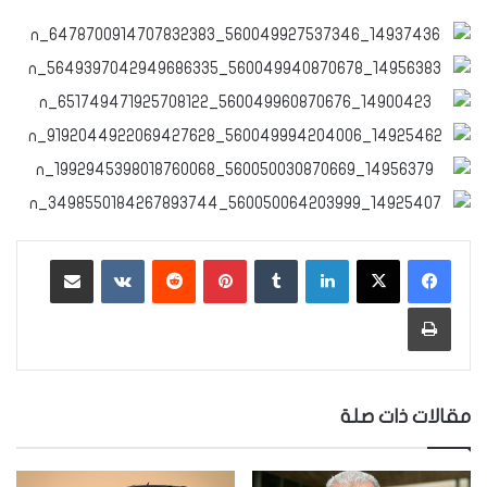
لينكدإن
‏Tumblr
بينتيريست
‏Reddit
‏VKontakte
مشاركة عبر البريد
طباعة
مقالات ذات صلة