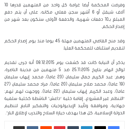
وفرضت المحكمة أيضا غرامة كل واحد من المتهمين قدرها 10
آلاف شيقل أو 6 أشهر سجن فعلي مكانه، على أن يتم دفع
المبلغ بـ10 دفعات شهرية، والدفعة الأولى ستكون بعد شهر من
إصدار الحكم.
وقد منح القاضي المتهمين مهلة 45 يوما منذ يوم إصدار الحكم
لتقديم استئناف للمحكمة العليا.
يذكر أن النيابة كانت قد كشفت يوم 08.12.2015 أنه جرى تقديم
لوائح اتهام بتاريخ 25.11.2015 ضد 5 متهمين من مدينة الناصرة،
وهم: عبد الكريم جمال سليمان (23 عاما)، محمد إيهاب سليمان
(19 عاما)، محمد صلاح سليمان (20 عاما)، مراد محمد سليمان (27
عاما)، وعبد الكريم إيهاب سليمان (22 عاما)، ووجهت لهم تهم:
‘التنظم غير المشروع، إقامة خلية ‘داعش’ الناشطة كخلية سلفية
جهادية، وموافقة وتأييد الإيديولوجيات والتفكير التابع لتنظيم
الدولة الإسلامية، كل هذا بهدف حيازة السلاح والتدرب لإطلاق النار’.
لينكدإن
‏Tumblr
بينتيريست
‏Reddit
‏VKontakte
مشاركة عبر البريد