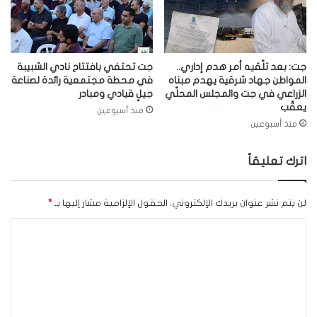
جت: بعد تلّقيه أمر هدم إداري..
جت تحتفي بافتتاح نادي الشبيبة
المواطن جهاد شرقية يهدم مبناه
في محطة مجتمعية رائدة لصناعة
الزراعي في جت والمجلس المحلّي
جيلٍ قيادي ومبادر
يعقّب
منذ أسبوعين
منذ أسبوعين
اترك تعليقاً
لن يتم نشر عنوان بريدك الإلكتروني.
الحقول الإلزامية مشار إليها بـ
*
ا
ل
ت
ع
ل