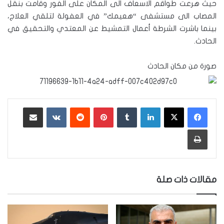
حيث هرعت طواقم الاسعاف الى المكان على الفور وقامت بنقل
المصاب الى مستشفى “هعيمك” في العفولة لتلقي العلاج،
بينما باشرت الشرطة أعمال التمشيط عن المعتدي والتحقيق في
الحادث.
صورة من مكان الحادث
لينكدإن
‏Tumblr
بينتيريست
‏Reddit
‏VKontakte
مشاركة عبر البريد
طباعة
مقالات ذات صلة