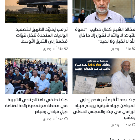
مقالة الشيخ كمال خطيب: “دعوة
ترامب يُمهّد الطريق للتصعيد:
للثبات: لا والله لا نقول إلا ما قال
الولايات المتحدة تنقل قوّات
الله لا نقيل ولا نحيد”
ضخمة إلى الشرق الأوسط
منذ أسبوعين
منذ أسبوعين
جت: بعد تلّقيه أمر هدم إداري..
جت تحتفي بافتتاح نادي الشبيبة
المواطن جهاد شرقية يهدم مبناه
في محطة مجتمعية رائدة لصناعة
الزراعي في جت والمجلس المحلّي
جيلٍ قيادي ومبادر
يعقّب
منذ أسبوعين
منذ أسبوعين