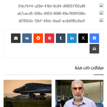
لينكدإن
‏Tumblr
بينتيريست
‏Reddit
‏VKontakte
مشاركة عبر البريد
طباعة
مقالات ذات صلة