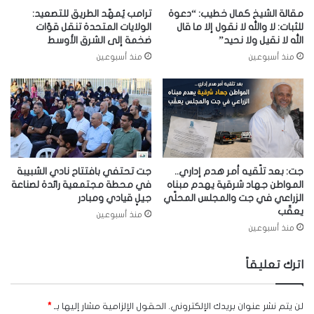
مقالة الشيخ كمال خطيب: “دعوة
ترامب يُمهّد الطريق للتصعيد:
للثبات: لا والله لا نقول إلا ما قال
الولايات المتحدة تنقل قوّات
الله لا نقيل ولا نحيد”
ضخمة إلى الشرق الأوسط
منذ أسبوعين
منذ أسبوعين
جت: بعد تلّقيه أمر هدم إداري..
جت تحتفي بافتتاح نادي الشبيبة
المواطن جهاد شرقية يهدم مبناه
في محطة مجتمعية رائدة لصناعة
الزراعي في جت والمجلس المحلّي
جيلٍ قيادي ومبادر
يعقّب
منذ أسبوعين
منذ أسبوعين
اترك تعليقاً
لن يتم نشر عنوان بريدك الإلكتروني.
الحقول الإلزامية مشار إليها بـ
*