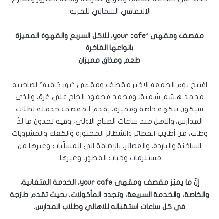
الالتفافي الشمالي للقرية:
مقصف ومقهى ‘your cafe، للاكل السريع والقهوة المميزة
بانواعها الفاخرة
طعم ومذاق مميزان
افتتح يوم الجمعة الاخير مقصف ومقهى “يور كافيه” لصاحبيه
محمد هاشم شامية، ومحمد محمود الحاج علي غرة، والذي
سيكون بنكهة خاصة ومميزة، يقدم المقصف خدماته لطلاب
المدارس، والاهل منذ ساعات الصباح الاولى، وفيه تجدون ما لذّ
وطاب، من أطايب الفطائر والشطائر المخبوزة والكعك والمشروبات
الساخنة والباردة، والعصائر، بالإضافة الى المسلّيات وغيرها من
مستلزمات وجبات الفطور، وغيرها.
إنّ ما يميّز مقصف ومقهى your cafe، الخدمة المتفانية،
والخاصة، والخدمة السريعة، وتجدد المأكولات، بحيث تقدم طازجة
في كل ساعات استقباله للاهالي وطلاب المدارس.