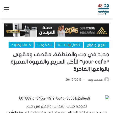
الق
أسواق وأذواق
الأخبار الرئيســـية
باقة وجت
قبسات إخبارية
جديد في جت والمنطقة، مقصف ومقهى
“your cafe” للأكل السريع والقهوة المميزة
بانواعها الفاخرة
عصمت وتد
29/10/2016
لخدمة طلاب المدارس والاهل في جت،
جديد في منطقة السنام، وطريق المربعة وقاعة الفيروز والشارع