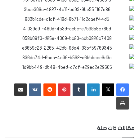
لينكدإن
‏Tumblr
بينتيريست
‏Reddit
‏VKontakte
مشاركة عبر البريد
طباعة
مقالات ذات صلة