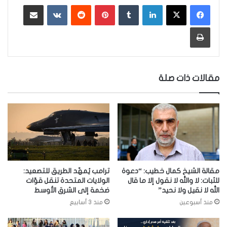
لينكدإن
‏Tumblr
بينتيريست
‏Reddit
‏VKontakte
مشاركة عبر البريد
طباعة
مقالات ذات صلة
مقالة الشيخ كمال خطيب: “دعوة
ترامب يُمهّد الطريق للتصعيد:
للثبات: لا والله لا نقول إلا ما قال
الولايات المتحدة تنقل قوّات
الله لا نقيل ولا نحيد”
ضخمة إلى الشرق الأوسط
منذ أسبوعين
منذ 3 أسابيع