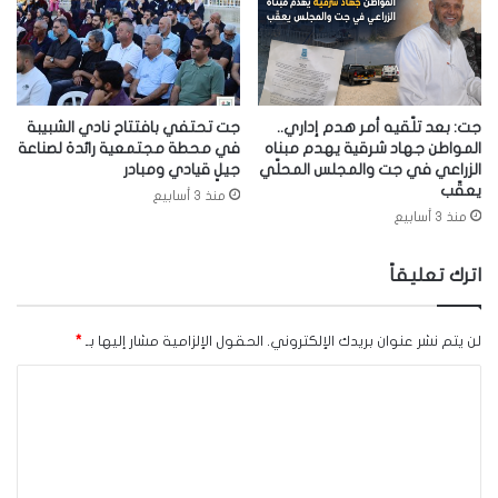
جت: بعد تلّقيه أمر هدم إداري..
جت تحتفي بافتتاح نادي الشبيبة
المواطن جهاد شرقية يهدم مبناه
في محطة مجتمعية رائدة لصناعة
الزراعي في جت والمجلس المحلّي
جيلٍ قيادي ومبادر
يعقّب
منذ 3 أسابيع
منذ 3 أسابيع
اترك تعليقاً
لن يتم نشر عنوان بريدك الإلكتروني.
الحقول الإلزامية مشار إليها بـ
*
ا
ل
ت
ع