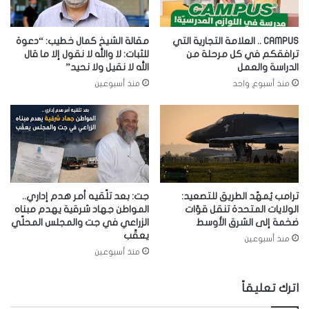
CAMPUS .. العلامة التجارية التي
مقالة الشيخ كمال خطيب: “دعوة
ترافقكم في كل مرحلة من
للثبات: لا والله لا نقول إلا ما قال
الدراسة والعمل
الله لا نقيل ولا نحيد”
منذ أسبوع واحد
منذ أسبوعين
ترامب يُمهّد الطريق للتصعيد:
جت: بعد تلّقيه أمر هدم إداري..
الولايات المتحدة تنقل قوّات
المواطن جهاد شرقية يهدم مبناه
ضخمة إلى الشرق الأوسط
الزراعي في جت والمجلس المحلّي
يعقّب
منذ أسبوعين
منذ أسبوعين
اترك تعليقاً