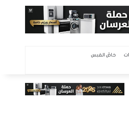
ت
خاصّ القبس