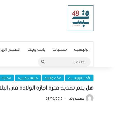
الرئيسية
محليّات
باقة وجت
القبس الري
بحث
عن
الأخبار الرئيســـية
صحّة وأسرة
قبسات إخبارية
محليّات
هل يتم تمديد فترة اجازة الولادة في البلاد لـ 16 اسبو
عصمت وتد
28/10/2016