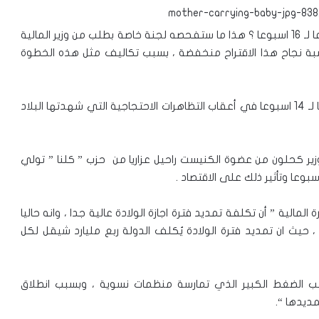
هل سيتم تمديد فترة اجازة الولادة في البلاد من 14 اسبوعا لـ 16 اسبوعا ؟ هذا ما ستفحصه لجنة خاصة بطلب من وزير المالية
سبة نجاح هذا الاقتراح منخفضة ، بسبب تكاليف مثل هذه الخطوة
يذكر انه كان قد تم تمديد فترة اجازة الولادة من 12 اسبوعا لـ 14 اسبوعا في أعقاب التظاهرات الاحتجاجية التي شهدتها البلاد
 كحلون من عضوة الكنيست راحيل عزاريا من حزب ” كلنا ” تولي
الية ” أن تكلفة تمديد فترة اجازة الولادة عالية جدا ، وانه حاليا
حيث ان تمديد فترة الولادة يُكلف الدولة ربع مليارد شيقل لكل
 الضغط الكبير الذي تمارسة منظمات نسوية ، وبسبب انطلاق
مديدها “.