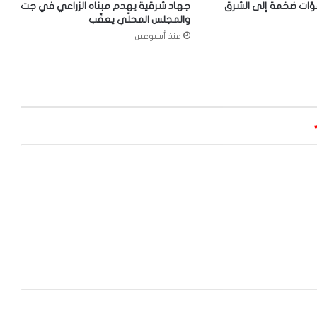
وّات ضخمة إلى الشرق
جهاد شرقية يهدم مبناه الزراعي في جت
والمجلس المحلّي يعقّب
منذ أسبوعين