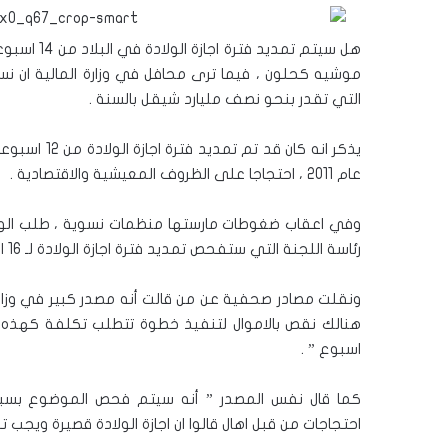
موشيه كحلون ، فيما ترى محافل في وزارة المالية ان ن
التي تقدر بنحو نصف مليارد شيقل بالسنة .
عام 2011 ، احتجاجا على الظروف المعيشية والاقتصادية .
وفي اعقاب ضغوطات مارستها منظمات نسوية ، طلب الوزير
رئاسة اللجنة التي ستفحص تمديد فترة اجازة الولادة لـ 16 اسبوعا وتأثير ذلك على الاقتصاد .
ونقلت مصادر صحفية عن من قالت أنه مصدر كبير في وزارة الم
هنالك نقص بالاموال لتنفيذ خطوة تتطلب تكلفة كهذه ، 
اسبوع ” .
كما قال نفس المصدر ” أنه سيتم فحص الموضوع بسبب
احتجاجات من قبل اهال قالوا ان اجازة الولادة قصيرة ويجب ت