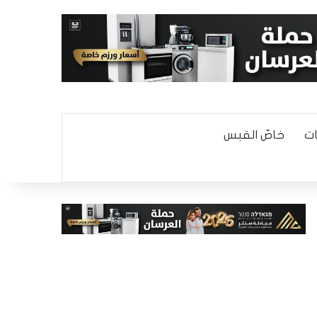
ت
خاصّ القبس