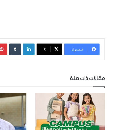
لينكدإن
‏Tumblr
فيسبوك
‫X
مقالات ذات صلة