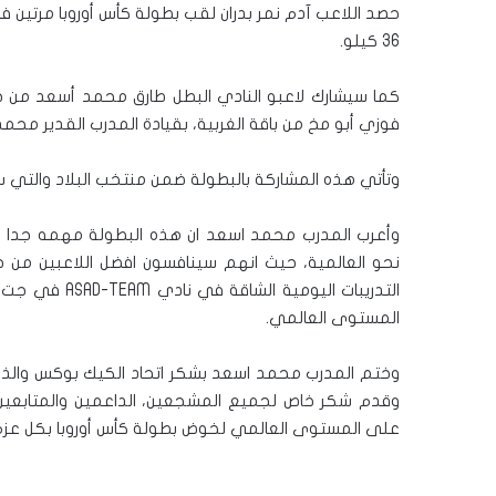
36 كيلو.
كما سيشارك لاعبو النادي البطل طارق محمد أسعد من 
فوزي أبو مخ من باقة الغربية، بقيادة المدرب القدير مح
وتأتي هذه المشاركة بالبطولة ضمن منتخب البلاد والتي ستضم 27 دولة بمشاركة 1673 لاعب من جميع أنح
وأعرب المدرب محمد اسعد ان هذه البطولة مهمه جدا لأبط
نحو العالمية، حيث انهم سينافسون افضل اللاعبين من ج
التدريبات اليو
المستوى العالمي.
وختم المدرب محمد اسعد بشكر اتحاد الكيك بوكس والذي ي
وقدم شكر خاص لجميع المشجعين، الداعمين والمتابعين 
على المستوى العالمي لخوض بطولة كأس أوروبا بكل عزم 