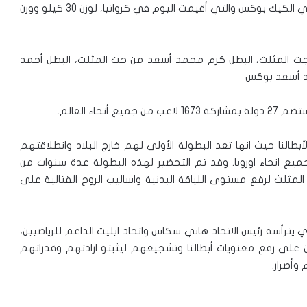
حصد اللاعب آدم نمر بدران لقب بطولة كأس أوروبا مرتين في الكيك بوكس والتي أقيمت اليوم في كرواتيا، لوزن 30 كيلو ووزن
جت المثلث، البطل كرم محمد أسعد من جت المثلث، البطل أحمد
مد أسعد بوكس
اء العالم.
النا حيث انها تعد البطولة الأولى لهم خارج البلاد وانطلاقتهم
ميع انحاء اوروبا. وقد تم التحضير لهذه البطولة عدة سنوات من
مية الشاقة في نادي ASAD-TEAM في جت المثلث لرفع مستوى اللياقة البدنية واساليب الروح القتالية على
ترأسه رئيس الاتحاد هاني سكاس واتحاد ايليت الداعم للرياضيين،
على رفع معنويات أبطالنا وتشجيعهم ليثبتو ارادتهم وقدراتهم
وأصرار.