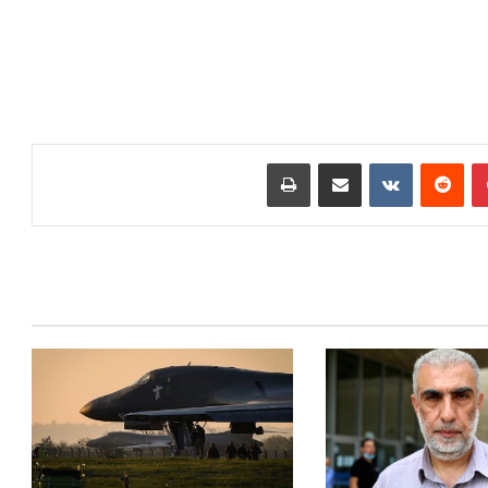
بينتيريست
‏Reddit
‏VKontakte
مشاركة عبر البريد
طباعة