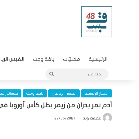
الرئيسية
محليّات
باقة وجت
القبس الري
بحث
عن
الأخبار الرئيسية
القبس الرياضي
باقة وجت
قبسات إخبا
آدم نمر بدران من زيمر بطل كأس أوروبا في ال
عصمت وتد
29/05/2021