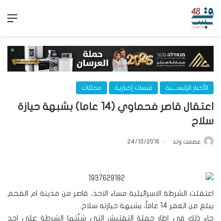
الق
الأخبار الرئيســـية
قبسات إخبارية
محليّات
اعتقال قاصر فحماوي (14 عاما) بشبهة حيازة
سلاح‎
عصمت وتد
24/10/2016
اعتقلت الشرطة الاسرائيلية مساء الاحد، قاصر من مدينة ام الفحم
يبلغ من العمر 14 عاماً، بشبهة حيازته سلاح.
جاء ذلك في إطار حملة التفتيش التي شنّتها الشرطة على احد