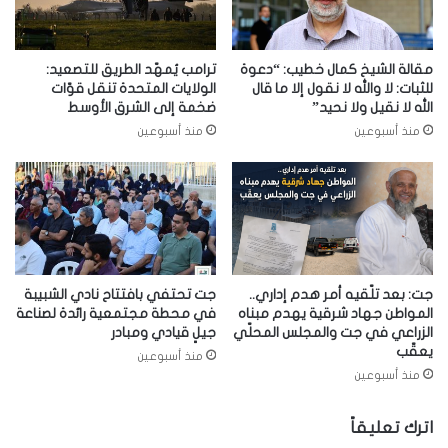
مقالة الشيخ كمال خطيب: “دعوة
ترامب يُمهّد الطريق للتصعيد:
للثبات: لا والله لا نقول إلا ما قال
الولايات المتحدة تنقل قوّات
الله لا نقيل ولا نحيد”
ضخمة إلى الشرق الأوسط
منذ أسبوعين
منذ أسبوعين
جت: بعد تلّقيه أمر هدم إداري..
جت تحتفي بافتتاح نادي الشبيبة
المواطن جهاد شرقية يهدم مبناه
في محطة مجتمعية رائدة لصناعة
الزراعي في جت والمجلس المحلّي
جيلٍ قيادي ومبادر
يعقّب
منذ أسبوعين
منذ أسبوعين
اترك تعليقاً