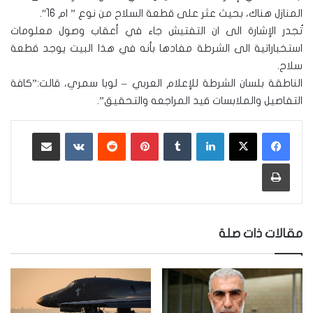
المنازل هناك، بحيث عثر على قطعة السلاح من نوع ” ام 16″.
تُجدر الإشارة الى ان التفتيش جاء في أعقاب وصول معلومات
استخباراتية الى الشرطة مفادها بأنه في هذا البيت يوجد قطعة
سلاح.
الناطقة بلسان الشرطة للإعلام العربي – لوبا سمري، قالت:”كافة
التفاصيل والملابسات قيد المراجعه والتحقيق”.
لينكدإن
‏Tumblr
بينتيريست
‏Reddit
‏VKontakte
مشاركة عبر البريد
طباعة
مقالات ذات صلة