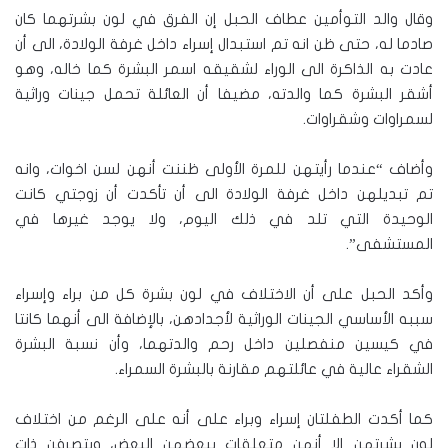
وقال والد التوأمين عطاف الحبل إن الفرق في لون بشرتهما كان
صادما له، حتى ظن انه تم استبدال إسراء داخل غرفة الولادة، الى أن
عادت به الذاكرة الى الوراء لشقيقه اسمر البشرة كما خاله، وهو
أشقر البشرة كما والدته، مضيفا أن العائلة تحمل جينات وراثية
لسمراوات وشقراوات.
وأضاف “عندما رأيتهن للمرة الأولى ظننت أنهن لسن اخوات، وانه
تم تبديلهن داخل غرفة الولادة الى أن تأكدت أن زوجتي كانت
الوحيدة التي تلد في ذلك اليوم، ولا يوجد غيرها في
المستشفى”.
وأكد الحبل على أن الاختلاف في لون بشرة كل من براء وإسراء
سببه الأساسي الجينات الوراثية لأجدادهن، بالإضافة الى أنهما كانتا
في كيسين منفصلين داخل رحم والدتهما، وأن نسبة البشرة
الشقراء عالية في عائلتهم مقارنة بالبشرة السمراء.
كما أكدت الطفلتان إسراء وبراء على أنه على الرغم من اختلاف
لون بشرتهن إلا أنهن متعلقات ببعضهن البعض، ويتصرفن ذات