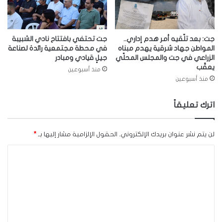
جت: بعد تلّقيه أمر هدم إداري..
جت تحتفي بافتتاح نادي الشبيبة
المواطن جهاد شرقية يهدم مبناه
في محطة مجتمعية رائدة لصناعة
الزراعي في جت والمجلس المحلّي
جيلٍ قيادي ومبادر
يعقّب
منذ أسبوعين
منذ أسبوعين
اترك تعليقاً
لن يتم نشر عنوان بريدك الإلكتروني.
الحقول الإلزامية مشار إليها بـ
*
ا
ل
ت
ع
ل