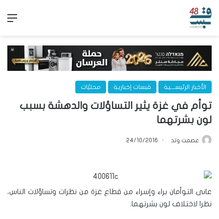
الق
الأخبار الرئيســـية
قبسات إخبارية
محليّات
توأم في غزة يثير التساؤلات والدهشة بسبب
لون بشرتهما
عصمت وتد
24/10/2016
عانى التوأمان براء وإسراء من قطاع غزة من نظرات وتساؤلات الناس،
نظرا لاختلاف لون بشرتهما.