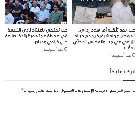
جت: بعد تلّقيه أمر هدم إداري..
جت تحتفي بافتتاح نادي الشبيبة
المواطن جهاد شرقية يهدم مبناه
في محطة مجتمعية رائدة لصناعة
الزراعي في جت والمجلس المحلّي
جيلٍ قيادي ومبادر
يعقّب
منذ أسبوعين
منذ أسبوعين
اترك تعليقاً
لن يتم نشر عنوان بريدك الإلكتروني.
الحقول الإلزامية مشار إليها بـ
*
ا
ل
ت
ع
ل