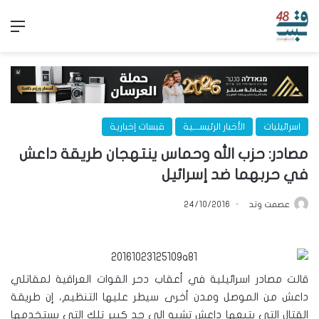
الق
اسرائيليات
الأخبار الرئيســـية
قبسات إخبارية
مصادر: حزب الله وحماس ينتهجان طريقة داعش
في حربهما ضد إسرائيل
عصمت وتد
24/10/2016
قالت مصادر اسرائيلية في أعقاب دحر القوات العراقية لمقاتلي
داعش من الموصل ومدن أخرى سيطر عليها التنظيم، إن طريقة
القتال التي يتبعها داعش تشبه الى حد كبير تلك التي يستخدمها