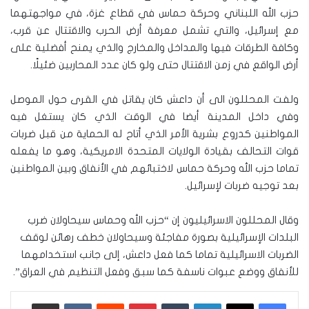
حزب الله اللبناني وحركة حماس في قطاع غزة، في مواجهتهما
مع إسرائيل، والتي تشمل معرفة أرض الحرب والاقتتال عن قرب،
وكافة الطرقات فيها والمداخل والمخارج والذي يمنح أفضلية على
أرض الواقع في زمن الاقتتال حتى ولو كان عدد المحاربين ضئيلًا.
ولفت المحللون الى أن داعش كان يقاتل في القرى حول الموصل
وفي داخل المدينة أيضا في الوقت الذي كان يستغل فيه
المواطنين كدروع بشرية الأمر الذي أتاح له الحماية من قبل ضربات
قوات التحالف بقيادة الولايات المتحدة الامريكية، وهو ما يفعله
تماما حزب الله وحركة حماس لاختبائهم في الأنفاق وبين المواطنين
بعد توجيه ضربات لإسرائيل.
وقال المحللون الاسرائيليون إن “حزب الله وحماس سيحاولان ضرب
البلدات الإسرائيلية بصورة مفاجئة وسيحاولان خطف رهائن لوقف
الضربات الاسرائيلية تماما كما فعل داعش، إلى جانب استخدامهما
للأنفاق ووضع عبوات ناسفة كما سبق وفعل التنظيم في العراق”.
لينكدإن
‏Tumblr
بينتيريست
‏Reddit
‏VKontakte
مشاركة عبر البريد