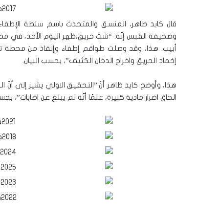
قال كايد ظاهر، المنسق والمتحدث باسم سلطة الإطفاء
وصحيفة القبس إنّه: “شبّ حريق،ظهر اليوم الأحد، في مطعم
أبيب. هذا، وقد وصلت طواقم إطفاء وإنقاذ من محطة تل 
إخماد الحريق واخراج الدخان الكثيف”، بحسب البيان.
هذا، وأوضح كايد ظاهر أنّ:”التحقيق الاولي يشير إلى أنّ
الحاق اضرار مادية كبيرة، علمًا أنّه لم يبلغ عن اصابات”، بحسب