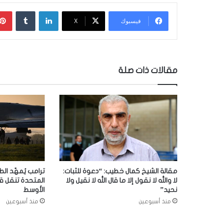
لينكدإن
‏Tumblr
فيسبوك
‫X
مقالات ذات صلة
مقالة الشيخ كمال خطيب: “دعوة للثبات:
ترامب يُمهّد الط
لا والله لا نقول إلا ما قال الله لا نقيل ولا
المتحدة تنقل ق
نحيد”
الأوسط
منذ أسبوعين
منذ أسبوعين