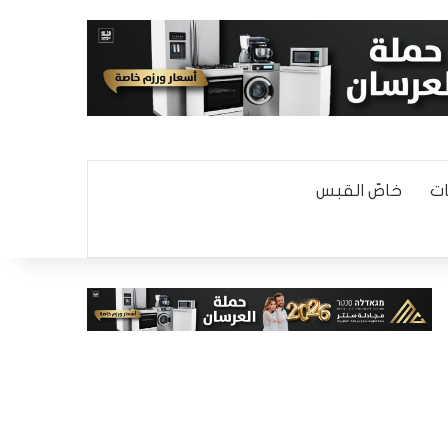
ت
خاصّ القبس