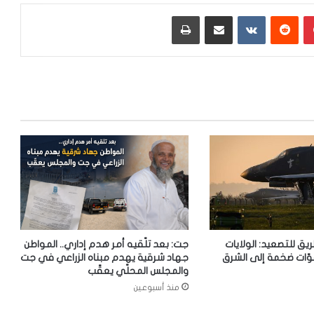
بينتيريست
‏Reddit
‏VKontakte
مشاركة عبر البريد
طباعة
ريق للتصعيد: الولايات
جت: بعد تلّقيه أمر هدم إداري.. المواطن
وّات ضخمة إلى الشرق
جهاد شرقية يهدم مبناه الزراعي في جت
والمجلس المحلّي يعقّب
منذ أسبوعين