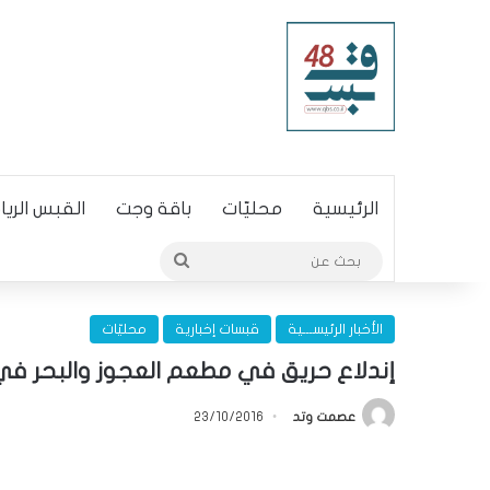
الرئيسية
محليّات
باقة وجت
القبس الري
بحث
عن
الأخبار الرئيســـية
قبسات إخبارية
محليّات
إندلاع حريق في مطعم العجوز والبحر في ي
عصمت وتد
23/10/2016