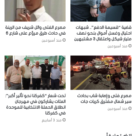
قضية “قسيمة الدفع”.. شبهات
مصرع الفتى وائل شريف من الرينة
احتيال وغسل أموال بنحو نصف
في حادث طرق مروّع على شارع 6
مليار شيكل واعتقال 3 مشتبهين
منذ أسبوعين
منذ أسبوعين
مصرع فتى وإصابة شاب بحادث
تحت شعار “كفركنا نحو تأثير أكبر”:
سير شمال مفترق كريات جات
المئات يشاركون في مهرجان
انطلاق الحملة الانتخابية للموحدة
منذ أسبوعين
في كفركنا
منذ 3 أسابيع