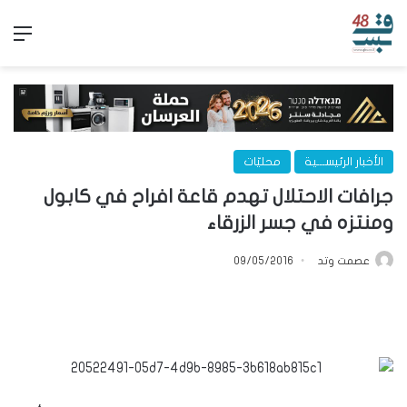
الق
الأخبار الرئيســـية
محليّات
جرافات الاحتلال تهدم قاعة افراح في كابول
ومنتزه في جسر الزرقاء
عصمت وتد
09/05/2016