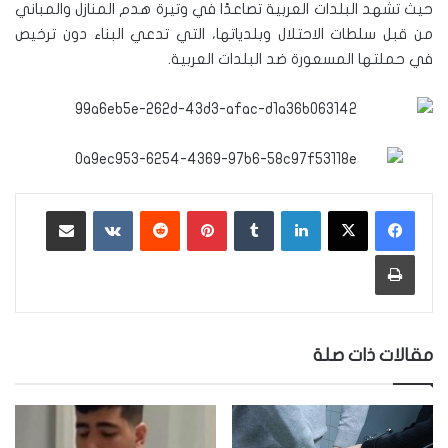
حيث تشهد البلدات العربية تصاعدًا في وتيرة هدم المنازل والمباني
من قبل سلطات الاحتلال وبلدياتها، التي تدعي البناء دون ترخيص
في حملتها المسعورة ضد البلدات العربية.
لينكدإن
‏Tumblr
بينتيريست
‏Reddit
‏VKontakte
مشاركة عبر البريد
طباعة
مقالات ذات صلة