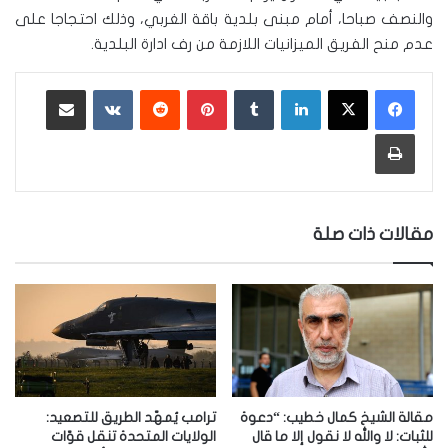
والنصف صباحا، أمام مبنى بلدية باقة الغربي، وذلك احتجاجا على
عدم منح الفريق الميزانيات اللازمة من رف ادارة البلدية.
لينكدإن
‏Tumblr
بينتيريست
‏Reddit
‏VKontakte
مشاركة عبر البريد
طباعة
مقالات ذات صلة
مقالة الشيخ كمال خطيب: “دعوة
ترامب يُمهّد الطريق للتصعيد:
للثبات: لا والله لا نقول إلا ما قال
الولايات المتحدة تنقل قوّات