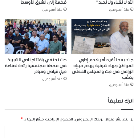
الله لا نقيل ولا نحيد”
ضخمة إلى الشرق الأوسط
منذ أسبوعين
منذ أسبوعين
جت: بعد تلّقيه أمر هدم إداري..
جت تحتفي بافتتاح نادي الشبيبة
المواطن جهاد شرقية يهدم مبناه
في محطة مجتمعية رائدة لصناعة
الزراعي في جت والمجلس المحلّي
جيلٍ قيادي ومبادر
يعقّب
منذ أسبوعين
منذ أسبوعين
اترك تعليقاً
لن يتم نشر عنوان بريدك الإلكتروني.
الحقول الإلزامية مشار إليها بـ
*
ا