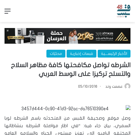
الق
الأخبار الرئيســـية
قبسات إخبارية
محليّات
الشرطه تواصل مكافحتها كافة مظاهر السلاح
والتسلح تركيزا على الوسط العربي
عصمت وتد
05/10/2016
وصل موقع وصحيفة القبس من المتحدثه باسم الشرطه لوبا
السمري، بيان جاء فيه: “في اطار مواصلة الشرطه بنشاطاتها
المختفه الراميه الى تعزيز مستوى الحياه والسلامه العامه