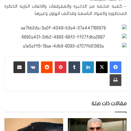
– كميه ضخمه من الذخيره والمفرقعات والالعاب الناريه الخطره
المحظوره والمواد الناسفه وقذائف الهاون وغيرها.
لينكدإن
‏Tumblr
بينتيريست
‏Reddit
‏VKontakte
مشاركة عبر البريد
طباعة
مقالات ذات صلة