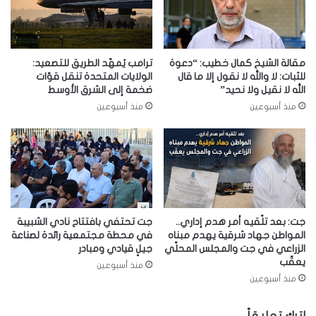
مقالة الشيخ كمال خطيب: “دعوة
ترامب يُمهّد الطريق للتصعيد:
للثبات: لا والله لا نقول إلا ما قال
الولايات المتحدة تنقل قوّات
الله لا نقيل ولا نحيد”
ضخمة إلى الشرق الأوسط
منذ أسبوعين
منذ أسبوعين
جت: بعد تلّقيه أمر هدم إداري..
جت تحتفي بافتتاح نادي الشبيبة
المواطن جهاد شرقية يهدم مبناه
في محطة مجتمعية رائدة لصناعة
الزراعي في جت والمجلس المحلّي
جيلٍ قيادي ومبادر
يعقّب
منذ أسبوعين
منذ أسبوعين
اترك تعليقاً