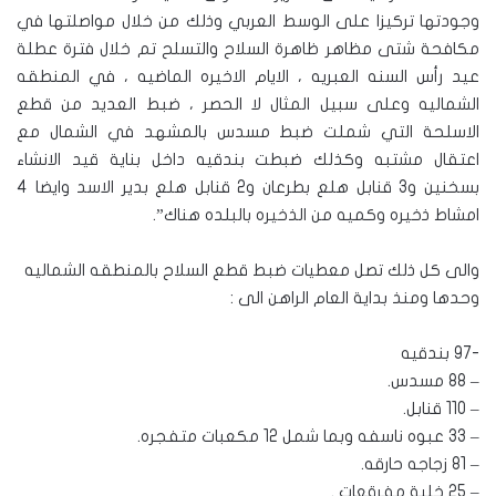
وجودتها تركيزا على الوسط العربي وذلك من خلال مواصلتها في
مكافحة شتى مظاهر ظاهرة السلاح والتسلح تم خلال فترة عطلة
عيد رأس السنه العبريه ، الايام الاخيره الماضيه ، في المنطقه
الشماليه وعلى سبيل المثال لا الحصر ، ضبط العديد من قطع
الاسلحة التي شملت ضبط مسدس بالمشهد في الشمال مع
اعتقال مشتبه وكذلك ضبطت بندقيه داخل بناية قيد الانشاء
بسخنين و3 قنابل هلع بطرعان و2 قنابل هلع بدير الاسد وايضا 4
امشاط ذخيره وكميه من الذخيره بالبلده هناك”.
والى كل ذلك تصل معطيات ضبط قطع السلاح بالمنطقه الشماليه
وحدها ومنذ بداية العام الراهن الى :
-97 بندقيه
– 88 مسدس.
– 110 قنابل.
– 33 عبوه ناسفه وبما شمل 12 مكعبات متفجره.
– 81 زجاجه حارقه.
– 25 خلية مفرقعات .