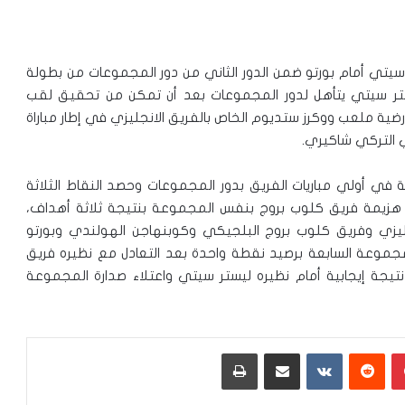
مساء اليوم الثلاثاء عند الساعة 21:45 ليستر سيتي أمام بورتو ضمن الدور الثاني من دور المجموعات من بطولة
ق ليستر سيتي يتأهل لدور المجموعات بعد أن تمكن من تحقيق لقب
أرضية ملعب ووكرز ستديوم الخاص بالفريق الانجليزي في إطار مباراة
ي التركي شاكيري.
في أولي مباريات الفريق بدور المجموعات وحصد النقاط الثلاثة
ة الأولي من هزيمة فريق كلوب بروج بنفس المجموعة بنتيجة ثلاثة أهداف،
يزي وفريق كلوب بروج البلجيكي وكوبنهاجن الهولندي وبورتو
المجموعة السابعة برصيد نقطة واحدة بعد التعادل مع نظيره فريق
جة إيجابية أمام نظيره ليستر سيتي واعتلاء صدارة المجموعة
بينتيريست
‏Reddit
‏VKontakte
مشاركة عبر البريد
طباعة