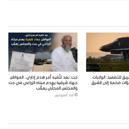
ريق للتصعيد: الولايات
جت: بعد تلّقيه أمر هدم إداري.. المواطن
وّات ضخمة إلى الشرق
جهاد شرقية يهدم مبناه الزراعي في جت
والمجلس المحلّي يعقّب
منذ أسبوعين