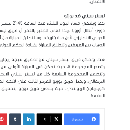
الألماني.
ليستر سيتي ضد بورتو
كما ويلتقي 
دوري أبطال أوروبا لهذا العام، الجدير بالذكر أن فري
الدوري الانجليزي لأول مرة بتاريخه، وستنطلق المباراة من 
الذهاب بين الفريقين وتنطلق المباراة بقيادة الحكم الدول
هذا، وتمكن فريق ليستر سيتي من تحقيق نتيجة إيجابية 
وتصدر المجموعة G، حيث تمكن في المبارا
وتتضمن المجموعة السابعة كلا من ليستر سيتي الانجل
البرتغالي. ويحتل فريق بورتو المركز الثالث علي لائحة 
كوبنهاجن الهولندي، حيث يسعى فريق بورتو بتحقيق نتي
السابعة.
لينكدإن
‏Tumblr
فيسبوك
‫X