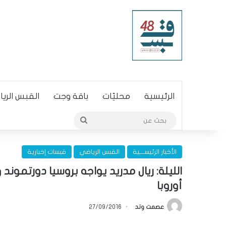
الرئيسية
محليّات
باقة وجت
القبس الري
بحث
عن
الأخبار الرئيســـية
القبس الرياضي
قبسات إخبارية
الليلة: ريال مدريد يواجه بروسيا دورتمون
أوروبا
عصمت وتد
27/09/2016