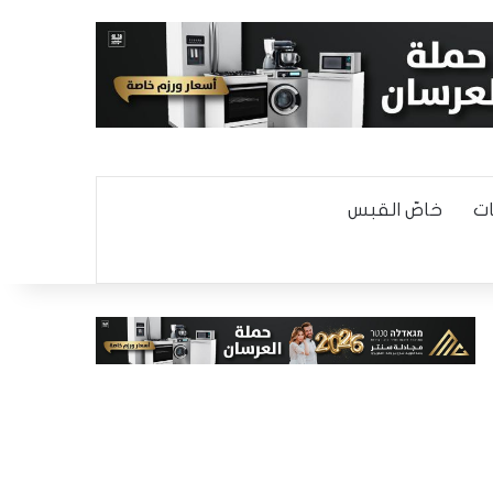
ت
خاصّ القبس