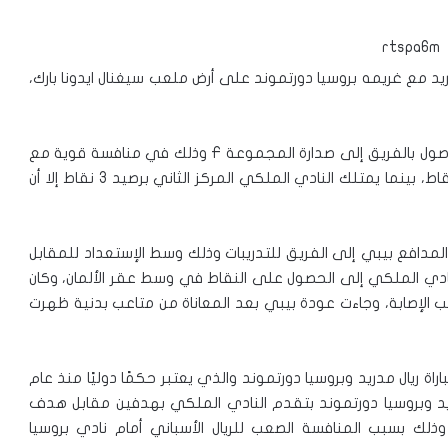
لاثاء عند الساعة 21:45 فريق ريال مدريد مع غريمه بروسيا دورتموند على أرض ملعب سيغنال ايدونا بارك،
ويتطلع المدير الفني لنادي ريال مدريد زين الدين زيدان بالوصول بالفريق إلى صدارة المجموعة F وذلك في منافسة قوية مع
بروسيا دورتموند والذي يتصدر المجموعة حاليًا برصيد 3 نقاط، بينما يمتلك النادي الملكي المركز الثاني برصيد 3 نقاط إلا أن
ة المدافع بيبي إلى الفريق للتدريبات وذلك وسط الإستعداد للمقابل
لنادي الملكي إلى الحصول على النقاط في وسط عقر الألمان، وكان
ب الإصابة، وجاءت عودة بيبي بعد المعاناة من متاعب بدنية ظهرت
اة ريال مدريد وبروسيا دورتموند والذي يعتبر حكمًا دوليًا منذ عام
 مدريد وبروسيا دورتموند بتقدم النادي الملكي بهدفين مقابل هدف
ً وذلك بسبب المنافسة الصعب للريال الأسباني أمام نادي بروسيا