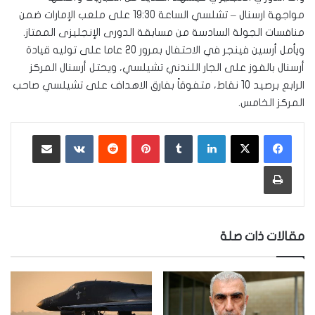
مواجهة ارسنال – تشلسي الساعة 19:30 على ملعب الإمارات ضمن
منافسات الجولة السادسة من مسابقة الدورى الإنجليزى الممتاز.
ويأمل أرسين فينجر في الاحتفال بمرور 20 عاما على توليه قيادة
أرسنال بالفوز على الجار اللندني تشيلسي، ويحتل أرسنال المركز
الرابع برصيد 10 نقاط، متفوقاً بفارق الاهداف على تشيلسي صاحب
المركز الخامس.
لينكدإن
‏Tumblr
بينتيريست
‏Reddit
‏VKontakte
مشاركة عبر البريد
طباعة
مقالات ذات صلة