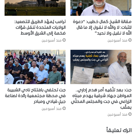
مقالة الشيخ كمال خطيب: “دعوة
ترامب يُمهّد الطريق للتصعيد:
للثبات: لا والله لا نقول إلا ما قال
الولايات المتحدة تنقل قوّات
الله لا نقيل ولا نحيد”
ضخمة إلى الشرق الأوسط
منذ أسبوعين
منذ أسبوعين
جت: بعد تلّقيه أمر هدم إداري..
جت تحتفي بافتتاح نادي الشبيبة
المواطن جهاد شرقية يهدم مبناه
في محطة مجتمعية رائدة لصناعة
الزراعي في جت والمجلس المحلّي
جيلٍ قيادي ومبادر
يعقّب
منذ أسبوعين
منذ أسبوعين
اترك تعليقاً