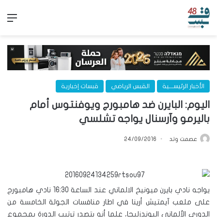
الق
الأخبار الرئيســـية
القبس الرياضي
قبسات إخبارية
اليوم: البايرن ضد هامبورج ويوفنتوس أمام
باليرمو وآرسنال يواجه تشلسي
عصمت وتد
24/09/2016
يواجه نادي بايرن ميونيخ الالماني عند الساعة 16:30 نادي هامبورج
على ملعب آيمتيش أرينا في اطار منافسات الجولة الخامسة من
الدوري الألماني البوندزليجا، علما أنه يتصدر ترتيب الدورة بمجموع