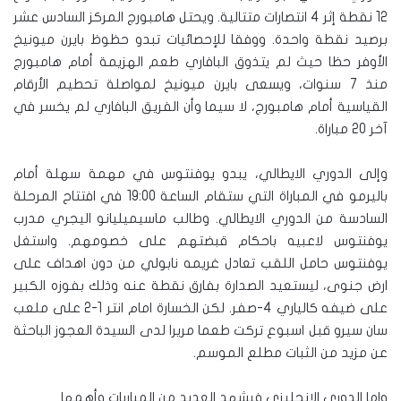
12 نقطة إثر 4 انتصارات متتالية. ويحتل هامبورج المركز السادس عشر
برصيد نقطة واحدة. ووفقا للإحصائيات تبدو حظوظ بايرن ميونيخ
الأوفر حظا حيث لم يتذوق البافاري طعم الهزيمة أمام هامبورج
منذ 7 سنوات، ويسعى بايرن ميونيخ لمواصلة تحطيم الأرقام
القياسية أمام هامبورج، لا سيما وأن الفريق البافاري لم يخسر في
آخر 20 مباراة.
وإلى الدوري الايطالي، يبدو يوفنتوس في مهمة سهلة أمام
باليرمو في المباراة التي ستقام الساعة 19:00 في افتتاح المرحلة
السادسة من الدوري الايطالي. وطالب ماسيميليانو اليجري مدرب
يوفنتوس لاعبيه باحكام قبضتهم على خصومهم. واستغل
يوفنتوس حامل اللقب تعادل غريمه نابولي من دون اهداف على
ارض جنوى، ليستعيد الصدارة بفارق نقطة عنه وذلك بفوزه الكبير
على ضيفه كالياري 4-صفر. لكن الخسارة امام انتر 1-2 على ملعب
سان سيرو قبل اسبوع تركت طعما مريرا لدى السيدة العجوز الباحثة
عن مزيد من الثبات مطلع الموسم.
واما الدوري الانجليزي فيشهد العديد من المباريات وأهمها