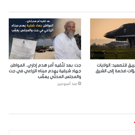
ريق للتصعيد: الولايات
جت: بعد تلّقيه أمر هدم إداري.. المواطن
وّات ضخمة إلى الشرق
جهاد شرقية يهدم مبناه الزراعي في جت
والمجلس المحلّي يعقّب
منذ أسبوعين