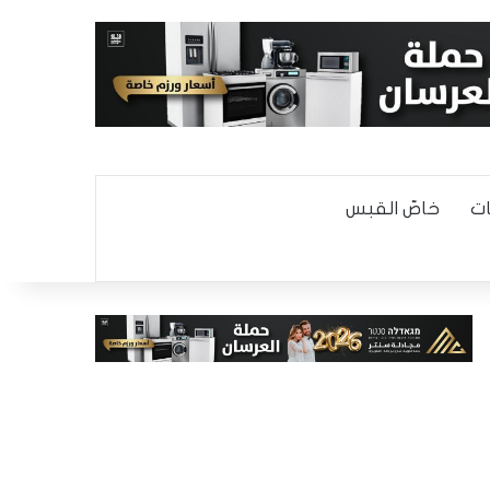
ت
خاصّ القبس