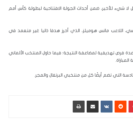
 لا شيء للأخير، ضمن أحداث الجولة الافتتاحية لبطولة كأس أمم
نسي، اللاعب ماتس هوميلز، الذي أحرز هدفا ذاتيا غير متعمد في
دة فرص تهديفية لمضاعفة النتيجة؛ فيما حاول المنتخب الألماني
المباراة.
سة التي تضم أيضًا كل من منتخبي البرتغال والمجر.
بينتيريست
‏Reddit
‏VKontakte
مشاركة عبر البريد
طباعة