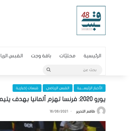
الرئيسية
محليّات
باقة وجت
القبس الري
بحث
عن
الأخبار الرئيســـية
القبس الرياضي
قبسات إخبارية
يورو 2020: فرنسا تهزم ألمانيا بهدف يتيم
طاقم التحرير
16/06/2021