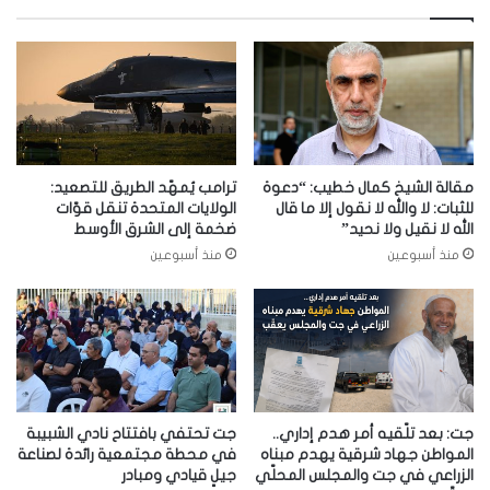
مقالة الشيخ كمال خطيب: “دعوة
ترامب يُمهّد الطريق للتصعيد:
للثبات: لا والله لا نقول إلا ما قال
الولايات المتحدة تنقل قوّات
الله لا نقيل ولا نحيد”
ضخمة إلى الشرق الأوسط
منذ أسبوعين
منذ أسبوعين
جت: بعد تلّقيه أمر هدم إداري..
جت تحتفي بافتتاح نادي الشبيبة
المواطن جهاد شرقية يهدم مبناه
في محطة مجتمعية رائدة لصناعة
الزراعي في جت والمجلس المحلّي
جيلٍ قيادي ومبادر