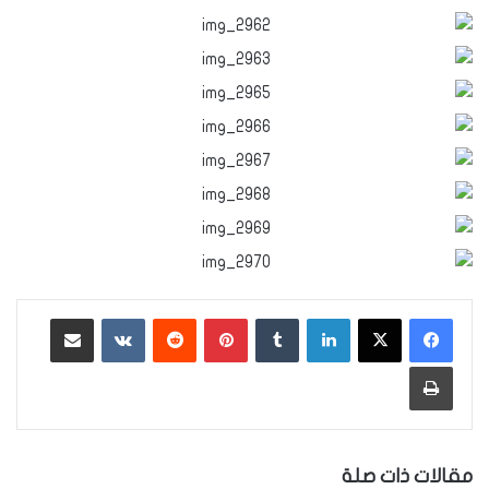
لينكدإن
‏Tumblr
بينتيريست
‏Reddit
‏VKontakte
مشاركة عبر البريد
طباعة
مقالات ذات صلة