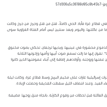
 أبوجبر في قطاع غزة فأباد الحي كاملاً، قتل من قتل وجرح من جرح وكانت
الأكبر هي التي أصابت عبير حيث فقدت ١٩ شخصا من عائلتها، واليوم وبعد سنتين ليس أمام الفتاة الغزاوية سوى
لدموع محشورة في عينيها، ويديها ترجفان، تحكي بصوت مخنوق
. تقول إنها ما زالت تسمع صوت أبيها وأمها وإخوتها الثلاثة
بن عمتها وزوجته، وأولادهم إضافة إلى أبناء عمومتها الذين كانوا
ي ليلة 29 يوليو 2014 حين شنت طائرات إسرائيلية غارات على مخيم البريج وسط قطاع غزة، وكانت ليلة
اء العيد، وعند انتصاف الليل سقطت القذيفة وحصلت الإبادة.
العائلة قبل لحظات من وقوع الكارثة، باتجاه منزل زوجها. مضيفة: