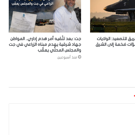
ريق للتصعيد: الولايات
جت: بعد تلّقيه أمر هدم إداري.. المواطن
وّات ضخمة إلى الشرق
جهاد شرقية يهدم مبناه الزراعي في جت
والمجلس المحلّي يعقّب
منذ أسبوعين