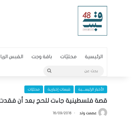
الرئيسية
محليّات
باقة وجت
القبس الري
بحث
عن
الأخبار الرئيســـية
قبسات إخبارية
محليّات
قصة فلسطينية جاءت للحج بعد أن فقدت 19 شخصاً من عائلته
عصمت وتد
16/09/2016