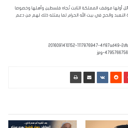
ئل أولها موقف المملكة الثابت تُجاه فلسطين وأهلها وخصوصا
ة التعبد والحج في بيت الله الحرام لما يمثله ذلك لهم من دعم
بينتيريست
‏Reddit
‏VKontakte
مشاركة عبر البريد
طباعة