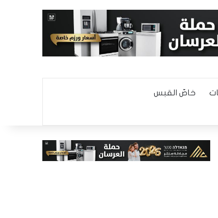
ت
خاصّ القبس