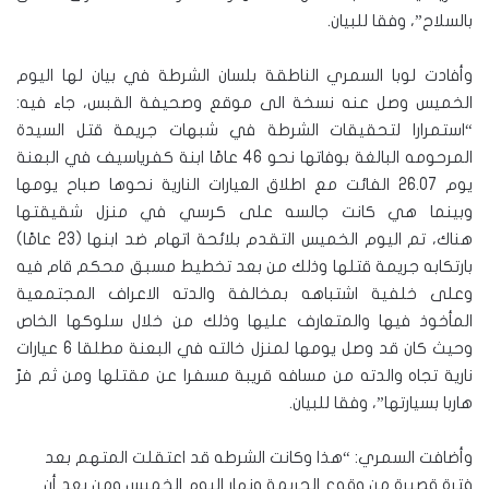
بالسلاح”، وفقا للبيان.
وأفادت لوبا السمري الناطقة بلسان الشرطة في بيان لها اليوم
الخميس وصل عنه نسخة الى موقع وصحيفة القبس، جاء فيه:
“استمرارا لتحقيقات الشرطة في شبهات جريمة قتل السيدة
المرحومه البالغة بوفاتها نحو 46 عامًا ابنة كفرياسيف في البعنة
يوم 26.07 الفائت مع اطلاق العيارات النارية نحوها صباح يومها
وبينما هي كانت جالسه على كرسي في منزل شقيقتها
هناك، تم اليوم الخميس التقدم بلائحة اتهام ضد ابنها (23 عامًا)
بارتكابه جريمة قتلها وذلك من بعد تخطيط مسبق محكم قام فيه
وعلى خلفية اشتباهه بمخالفة والدته الاعراف المجتمعية
المأخوذ فيها والمتعارف عليها وذلك من خلال سلوكها الخاص
وحيث كان قد وصل يومها لمنزل خالته في البعنة مطلقا 6 عيارات
نارية تجاه والدته من مسافه قريبة مسفرا عن مقتلها ومن ثم فرّ
هاربا بسيارتها”، وفقا للبيان.
وأضافت السمري: “هذا وكانت الشرطه قد اعتقلت المتهم بعد
فترة قصيرة من وقوع الجريمة ونهار اليوم الخميس ومن بعد أن