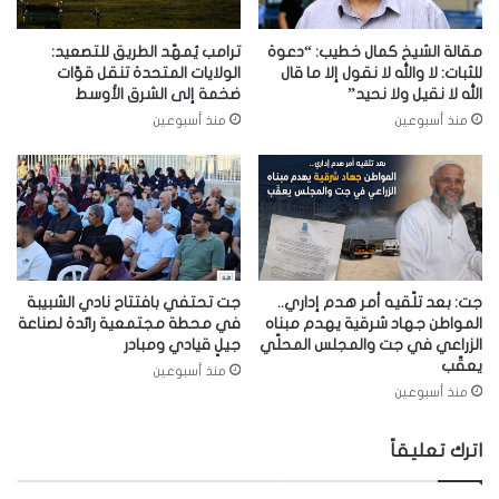
مقالة الشيخ كمال خطيب: “دعوة
ترامب يُمهّد الطريق للتصعيد:
للثبات: لا والله لا نقول إلا ما قال
الولايات المتحدة تنقل قوّات
الله لا نقيل ولا نحيد”
ضخمة إلى الشرق الأوسط
منذ أسبوعين
منذ أسبوعين
جت: بعد تلّقيه أمر هدم إداري..
جت تحتفي بافتتاح نادي الشبيبة
المواطن جهاد شرقية يهدم مبناه
في محطة مجتمعية رائدة لصناعة
الزراعي في جت والمجلس المحلّي
جيلٍ قيادي ومبادر
يعقّب
منذ أسبوعين
منذ أسبوعين
اترك تعليقاً