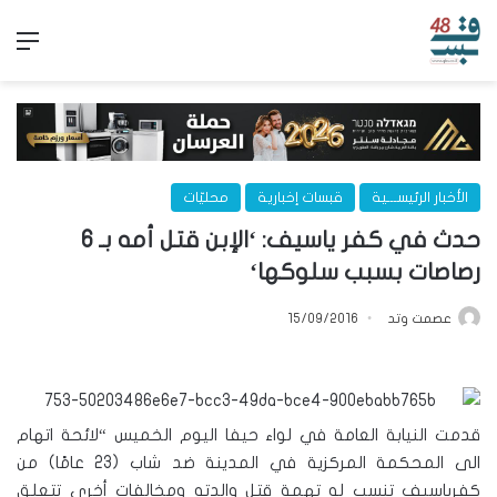
الق
الأخبار الرئيســـية
قبسات إخبارية
محليّات
حدث في كفر ياسيف: ‘الإبن قتل أمه بـ 6
رصاصات بسبب سلوكها‘
عصمت وتد
15/09/2016
قدمت النيابة العامة في لواء حيفا اليوم الخميس “لائحة اتهام
الى المحكمة المركزية في المدينة ضد شاب (23 عامًا) من
كفرياسيف تنسب له تهمة قتل والدته ومخالفات أخرى تتعلق