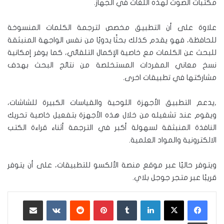
مكتبات الصوت لهذه اللغات في الجهاز.
علاوة على أن التطبيق مخصص لترجمة الكلمات المنسوخة
للحافظة، فهو يقدم كذلك بحثًا يدويًا من نفس الواجهة المنبثقة
للبحث عن الكلمات مع خاصية الإكمال التلقائي، كما يوفر إمكانية
نسخ معاني المفردات المستخلصة من نتائج البحث بهدف
مشاركتها في تطبيقات اخرى.
,يدعم التطبيق الأجهزة اللوحية والقياسات الكبيرة للشاشات،
ويقوم عند تشغيله من خلال هذه الأجهزة بتفعيل خاصية تحريك
النافذة المنبثقة لسهولة أكبر في الترجمة أثناء قراءة الكتب
الالكترونية والمواد العلمية.
ويتوفر حاليًا عبر موقع منصة الألكسو للتطبيقات، على أن يتوفر
قريبًا عبر متجر جوجل بلاي.
لينكدإن
‏Tumblr
بينتيريست
‏Reddit
‏VKontakte
مشاركة عبر البريد
طباعة