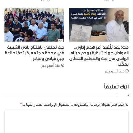
جت: بعد تلّقيه أمر هدم إداري..
جت تحتفي بافتتاح نادي الشبيبة
المواطن جهاد شرقية يهدم مبناه
في محطة مجتمعية رائدة لصناعة
الزراعي في جت والمجلس المحلّي
جيلٍ قيادي ومبادر
يعقّب
منذ أسبوعين
منذ أسبوعين
اترك تعليقاً
لن يتم نشر عنوان بريدك الإلكتروني.
الحقول الإلزامية مشار إليها بـ
*
ا
ل