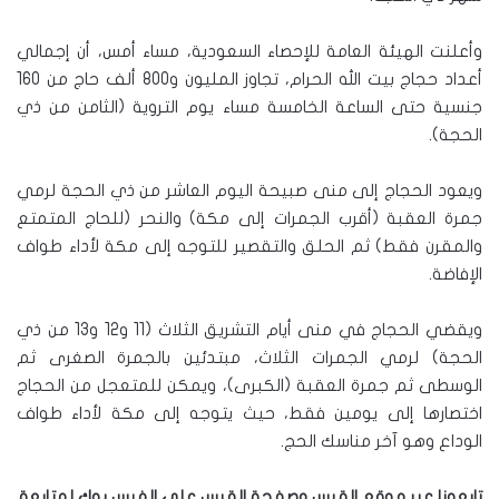
وأعلنت الهيئة العامة للإحصاء السعودية، مساء أمس، أن إجمالي
أعداد حجاج بيت الله الحرام، تجاوز المليون و800 ألف حاج من 160
جنسية حتى الساعة الخامسة مساء يوم التروية (الثامن من ذي
الحجة).
ويعود الحجاج إلى منى صبيحة اليوم العاشر من ذي الحجة لرمي
جمرة العقبة (أقرب الجمرات إلى مكة) والنحر (للحاج المتمتع
والمقرن فقط) ثم الحلق والتقصير للتوجه إلى مكة لأداء طواف
الإفاضة.
ويقضي الحجاج في منى أيام التشريق الثلاث (11 و12 و13 من ذي
الحجة) لرمي الجمرات الثلاث، مبتدئين بالجمرة الصغرى ثم
الوسطى ثم جمرة العقبة (الكبرى)، ويمكن للمتعجل من الحجاج
اختصارها إلى يومين فقط، حيث يتوجه إلى مكة لأداء طواف
الوداع وهو آخر مناسك الحج.
تابعونا عبر موقع القبس وصفحة القبس على الفيس بوك لمتابعة