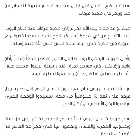
وصلت موقع القبس قبل قليل مجموعة صور حصرية للحجاج من
جت وزيمر في صعيد عرفات.
حيث توافد حجاج بيت الله الحرام إلى صعيد عرفات منذ صباح اليوم
الأحد التاسع من ذي الحجة لأداء ركن الحج الأعظم بعدما قضوا يوم
التروية في صعيد منى اتباعا لسنة النبي صلى الله عليه وسلم.
وأدى ضيوف الرحمن اليوم، صلاتي الظهر والعصر جمعاً وقصراً بأذان
واحد وإقامتين، في مسجد نمرة، اقتداءً بسنة الرسول محمد صلى
الله عليه وسلم، وذلك بعد أن يستمعوا لخطبة عرفة.
ويتدفّق نحو مليوني حاج مع شروق شمس اليوم إلى صعيد جبل
عرفة على بُعد 12 كيلومتراً من مكة، ليشهدوا الوقفة الكبرى
ويقضوا الركن الأعظم من أركان الحج.
ومع غروب شمس اليوم، تبدأ جموع الحجيج نفرتها إلى مزدلفة،
ويصلونها المغرب والعشاء، ويقفون بها حتى فجر غد العاشر من
شهر ذي الحجة.