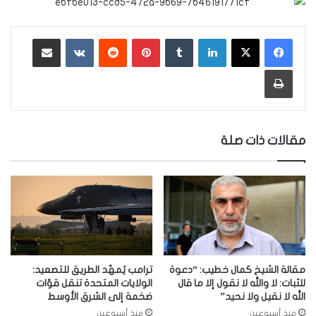
لينكدإن
‏Tumblr
بينتيريست
‏Reddit
‏VKontakte
مشاركة عبر البريد
طباعة
مقالات ذات صلة
مقالة الشيخ كمال خطيب: “دعوة
ترامب يُمهّد الطريق للتصعيد:
للثبات: لا والله لا نقول إلا ما قال
الولايات المتحدة تنقل قوّات
الله لا نقيل ولا نحيد”
ضخمة إلى الشرق الأوسط
منذ أسبوعين
منذ أسبوعين