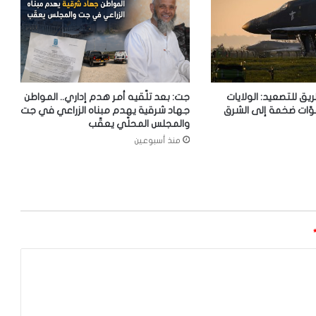
ريق للتصعيد: الولايات
جت: بعد تلّقيه أمر هدم إداري.. المواطن
وّات ضخمة إلى الشرق
جهاد شرقية يهدم مبناه الزراعي في جت
والمجلس المحلّي يعقّب
منذ أسبوعين