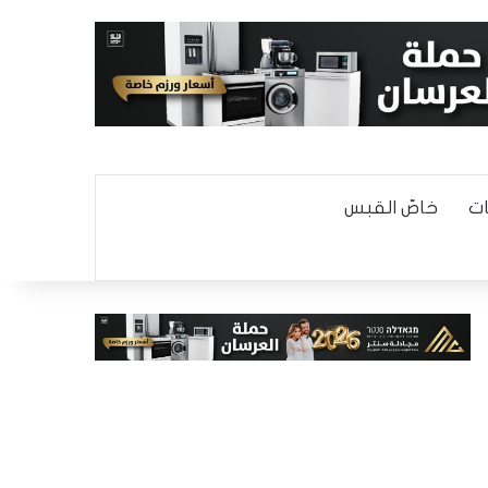
ت
خاصّ القبس