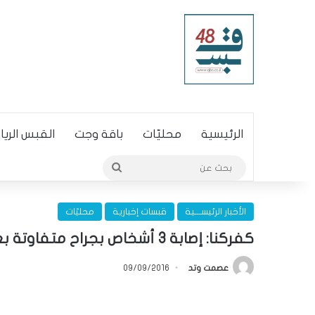
الرئيسية
محليّات
باقة وجت
القبس الري
بحث
عن
الأخبار الرئيســـية
قبسات إخبارية
محليّات
كفركنا: إصابة 3 أشخاص بجراح متفاوتة بعد تعرّضهم للطعن خلال شجار في عرس
عصمت وتد
09/09/2016