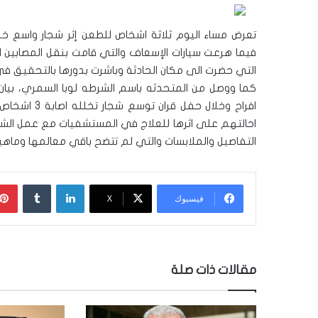
تعرض مساء اليوم ثلاثة اشخاص للطعن إثر شجار واسع خل
فيما هرعت سيارات الإسعاف والتي قامت بنقل المصابين ا
التي حضرت الى مكان الحادثة وباشرت بدورها بالتحقيق في 
كما ووصل من المتحدثه باسم الشرطه لوبا السمري، بيان
افراح وخلال 
احالتهم على اثرها للعلاج في المستشفيات مع عمل الشر
التفاصيل والملابسات والتي لم تتضح باقي معالمها وماهيت
لينكدإن
‏Tumblr
فيسبوك
‫X
مقالات ذات صلة