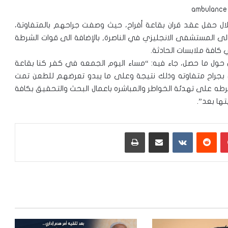
ال حفل عقد قران بقاعة أفراح، حيث وصفت جراحهم بالمتفاوتة،
لى المستشفى الانجليزي في الناصرة, بالإضافة الى قوات الشرطة
كافة ملابسات الحادثة.
 حول ما حصل، جاء فيه: “مساء اليوم الجمعه في كفر كنا بقاعة
حفل قران توسع شجار تخلله اصابة 3 اشخاص بجراح متفاوته وذلك نتيجة وعلى ما يبدو تعرضهم للطعن تمت
طه على تهدئة الخواطر والمباشره باعمال البحث والتحقيق بكافة
ها بعد”.
بينتيريست
‏Reddit
‏VKontakte
مشاركة عبر البريد
طباعة