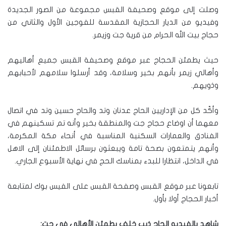
وصلت إلى موقع وصحيفة القبس مجموعة من الصور الجديدة
وفيديو من الديار الحجازية المقدسة للفوجين الأول والثاني من
حجاج بيت الله الحرام من قرية جت وزيمر.
حيث يطمئن الحجاج عبر موقع وصحيفة القبس جميع أهاليهم
وأهالي زيمر بأنهم بخير وسلامة، وقد أرسلوا سلامهم لأحبابهم
وذويهم.
وأكّد كل من الإداريين الحاج عدنان وتد والحاج حسين وتد في اتصال
معهما أن اوضاع حجاج جت والمنطقة بخير وأنه تم تسكينهم في
الفنادق والعمارات السكنية المناسبة في أنحاء مكة المكرمة،
وأنهم يتمتعون بصحة تامة ويبعثون برسائل الاطمئنان إلى الاهل
في الداخل، انتظارا للبدء بمناسك الحج في نهاية الأسبوع الجاري.
تابعونا عبر موقع القبس وصفحة القبس على الفيس بوك لمتابعة
أخبار الحجاج أولا بأول.
شاهد بالفيديو الحاج ذيب خلف يطمئن الأهالي في جت: