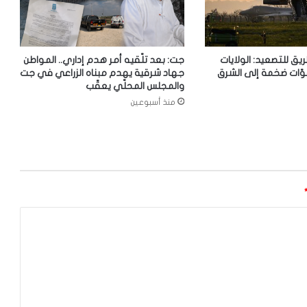
ريق للتصعيد: الولايات
جت: بعد تلّقيه أمر هدم إداري.. المواطن
وّات ضخمة إلى الشرق
جهاد شرقية يهدم مبناه الزراعي في جت
والمجلس المحلّي يعقّب
منذ أسبوعين