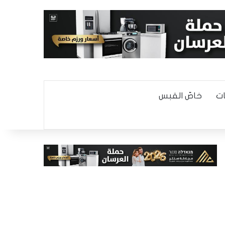
ت
خاصّ القبس