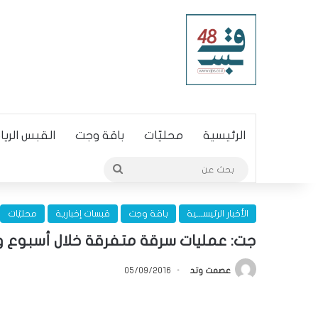
الرئيسية
محليّات
باقة وجت
القبس الري
بحث
عن
الأخبار الرئيســـية
باقة وجت
قبسات إخبارية
محليّات
جت: عمليات سرقة متفرقة خلال أسبوع و
عصمت وتد
05/09/2016