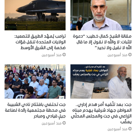
مقالة الشيخ كمال خطيب: “دعوة
ترامب يُمهّد الطريق للتصعيد:
للثبات: لا والله لا نقول إلا ما قال
الولايات المتحدة تنقل قوّات
الله لا نقيل ولا نحيد”
ضخمة إلى الشرق الأوسط
منذ أسبوعين
منذ أسبوعين
جت: بعد تلّقيه أمر هدم إداري..
جت تحتفي بافتتاح نادي الشبيبة
المواطن جهاد شرقية يهدم مبناه
في محطة مجتمعية رائدة لصناعة
الزراعي في جت والمجلس المحلّي
جيلٍ قيادي ومبادر
يعقّب
منذ أسبوعين
منذ أسبوعين