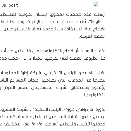
أرسلت عدّة جمعيات لحقوق الإنسان الموالية لفلسطين
“PayPal”، تُقدم خدمة الدفع عبر الإنترنت ومقرها 
وقطاع غزة، الاستفادة من الخدمة تمامًا كالمستوطنين ا
الضفة الغربية.
وتفيد الرسالة بأن قطاع التكنولوجيا في فلسطين هو أحد 
ظل الظروف الصعبة التي يفرضها الاحتلال، إلا أن حجب خدمة PayPal يشكل عقبة رئيسية أم
وقال سام بحور الرئيس التنفيذي لشركة إدارة المعلومات
ببصرها عن الخدمات التي يحتاجها أصحاب المشاريع الناشئ
يؤمنون باستحقاق الشباب الفلسطيني لنفس الفرص وال
التكنولوجيا.
بدوره، قال زاهي خوري، الرئيس التنفيذي لشركة المشروبات
ليحصل عليها شبابنا المبدعين ليستطيعوا مشاركة منتج
خدمتها لتشمل فلسطين، تس