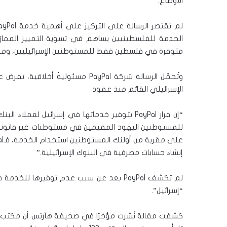
الأوضاع.”
الخدمة للفلسطينيين يساهم في تسوية التمييز الممارَس 
متوفرة في فلسطين فقط للمستوطنين الإسرائيليين، ومح
وتُحمِّل الرسالة شركة PayPal مسئ
الإسرائيلي القائم منذ عقود
“إن قرار PayPal بتوفير خدماتها في إسرائيل لعم
للمستوطنين اليهود المقيمين في مستوطنات غير قانونية 
إنشاء حسابات مصرفية في البنوك الإسرائيلية.”
لم تكشف PayPal بعد عن سبب عدم توفيرها 
“إسرائيل”.
كشفت مقالة نُشرت مؤخرًا في صحيفة هآرتس أن مكتب ت