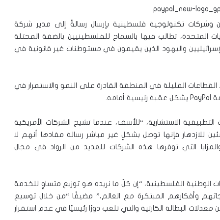
 وشركات تكنولوجية فلسطينية بإرسال رسالةً إلى مدير شركة
الولايات المتحدة، تطالب فيها بالسماح للفلسطينيين بالضفة المحتلة
لإسرائيليين واليهود الذين يقيمون في مستوطنات غير قانونية في
القطاعات القليلة في المنطقة القادرة على النمو والاستمرار في
امه.
 التطبيقية الاستشارية، “للأسف، عندما تشيح الشركات الأمريكية
ين للازدهار فإنها توصل بشكلٍ غير مباشر رسالة مفادها أنهم لا
مزايا التي توفرها هذه الشركات للعديد من الرواد في مجال
 الوطنية الفلسطينية، “إن كلّ ما نريده هو توزيع متساوٍ للخدمة
اتهم وأفكارهم المبتكرة مع العالم،” مضيفًا “من خلال توسيع
اهم PayPal في التخفيف من معدلات البطالة الكارثية والتي تلعب دورًا رئيسيًا في عدم استقرار