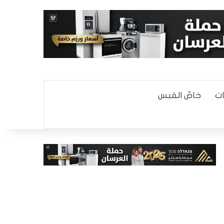
ت
خاصّ القبس