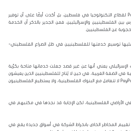
لم تقتصر الرسالة على التركيز على أهمية خدمة PayPal لقطاع التكنولوجيا في فلسطين، بل أكدت أيضًا على أن توفير
بين الفلسطينيين والإسرائيليين، فمن الجدير بالذكر أن الخدمة
جوبة عن الفلسطينيين.
وليةً أخلاقية، تفرض عليها توسيع خدمتها للفلسطينيين في ظل الصراع الفلسطيني-
لاء البنك الإسرائيلي يعني أنها عن غير قصد جعلت خدماتها متاحة بحُرِّية
في الضفة الغربية، في حين لا يُتاح للفلسطينيين الذين يعيشون
على مقربة من أولئك المستوطنين استخدام الخدمة، فـPayPal لا تتعامل مع البنوك الفلسطينية، ولا يستطيع الفلسطينيون
للخدمة في الأراضي الفلسطينية، لكن الإجابة قد نجدها في مكتبهم في
قييم المخاطر الخاص بانخراط الشركة في أسواق جديدة يقع في