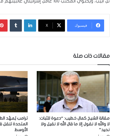
تل أبيب، ويحتوي المكتب 100 عامل إسرائيلي غالبيتهم من الجنود القدامى في استخبارات جيش الدفاع.
لينكدإن
‏Tumblr
فيسبوك
‫X
مقالات ذات صلة
مقالة الشيخ كمال خطيب: “دعوة للثبات:
ترامب يُمهّد الط
لا والله لا نقول إلا ما قال الله لا نقيل ولا
المتحدة تنقل ق
نحيد”
الأوسط