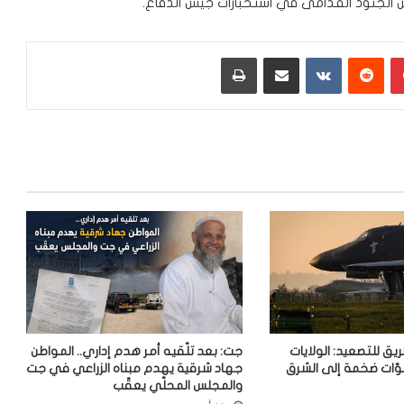
بينتيريست
‏Reddit
‏VKontakte
مشاركة عبر البريد
طباعة
ريق للتصعيد: الولايات
جت: بعد تلّقيه أمر هدم إداري.. المواطن
وّات ضخمة إلى الشرق
جهاد شرقية يهدم مبناه الزراعي في جت
والمجلس المحلّي يعقّب