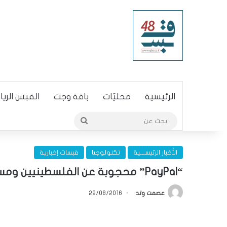
الرئيسية
محليّات
باقة وجت
القبس الري
بحث
عن
الأخبار الرئيســـية
تكنولوجيا
قبسات إخبارية
“PayPal” محجوبة عن الفلسطينيين ومسموحة للإسرائيليين
عصمت وتد
29/08/2016