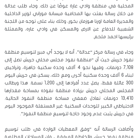
المحلية في منطقة وادي عارة عوضًا عن ذلك. وجاء طلب عدالة
من خلال رسالة بعثت بها المحامية ميسانة موراني لوزير الداخلية
والمديرة العامة اورنا هوزمان بخور، وذلك بناء على توجه من اللجنة
الشعبية للدفاع عن الارض والمسكن في وادي عاره، والممثلة
برئيسها احمد ملحم.
وجاء في رسالة مركز “عدالة”، أنه لا يوجد أي مبرر لتوسيع منطقة
نفوذ حريش حيث أن “منطقة نفوذ مجلس محلي حريش تصل إلى
7,108 دونمات، وفيها نحو 4 آلاف وحدة سكنية جاهزة، وتراخيص
لبناء 6 آلاف وحدة سكنية أخرى ومع ذلك، يسكن في حريش اليوم
300 عائلة فقط، يصل عدد أفرادها إلى 1,200 نسمة. هذا ويطالب
المجلس المحلي حريش بزيادة منطقة نفوذه بمساحة مقدارها
13,410 دونمات تعادل ضعفي مساحة منطقة النفوذ الحالية.
الاحتياطي الكبير للوحدات السكنية غير المستغلة الموجود اليوم
في حريش يثبت عدم وجود حاجة لتوسيع منطقة النفوذ”.
وأضافت الرسالة أنه “وفق المعطيات الواردة في طلب توسيع
منطقة نفوذ حريش والخارطة المرفقة ، فإن المساحات المطلوبة