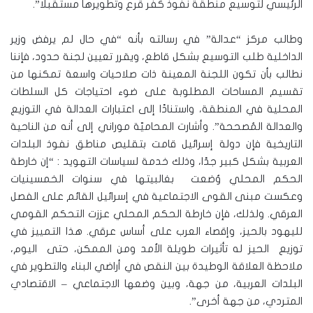
الرئيسي لتوسيع منطقة نفوذ كفر قرع وتطويرها مستقبلًا”.
وطالب مركز “عدالة” في رسالته بأنه “في حال لم يرفض وزير
الداخلية طلب التوسيع بشكل قاطع، ويقرر تعيين لجنة حدود، فإننا
نطالب بأن تكون اللجنة المعينة ذات صلاحيات واسعة تمكنها من
تقسيم المساحات المطلوبة على ضوء احتياجات كل السلطات
المحلية في المنطقة، واستنادًا إلى اعتبارات العدالة في التوزيع
والعدالة المُصححة”. وأشارت المحاميّة موراني إلى أنه من الناحية
التاريخية فإن دولة إسرائيل قامت بتقليص مناطق نفوذ البلدات
العربية بشكل كبير جدًا، وذلك خدمة لسياسات التهويد : “إن خارطة
الحكم المحلي وُضعت بغالبيتها في سنوات الخمسينيات
وعكست مبنى القوى الاجتماعية في إسرائيل القائم على الفصل
العرقي. ولذلك، فإن خارطة الحكم المحلي عززت التحكم القومي
لليهود بالحيز، وإقصاء العرب على أساس عرقي. هذا التمييز في
توزيع الحيز له تأثيرات طويلة الأمد ومن الممكن، حتى اليوم،
ملاحظة العلاقة الوطيدة بين النقص في أراضي البناء والتطوير في
البلدات العربية، من جهة، وبين وضعها الاجتماعي – الاقتصادي
المتردي، من جهة أخرى”.