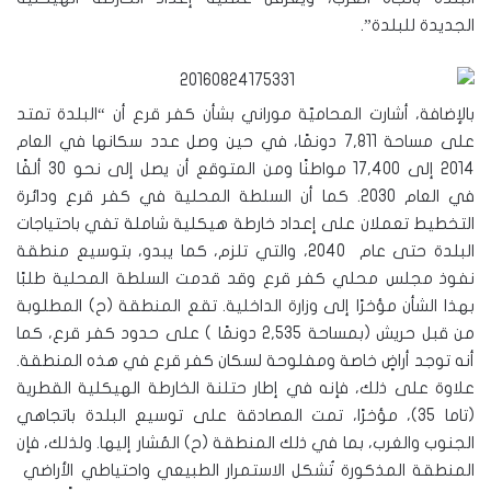
الجديدة للبلدة”.
بالإضافة، أشارت المحاميّة موراني بشأن كفر قرع أن “البلدة تمتد
على مساحة 7,811 دونمًا، في حين وصل عدد سكانها في العام
2014 إلى 17,400 مواطنًا ومن المتوقع أن يصل إلى نحو 30 ألفًا
في العام 2030. كما أن السلطة المحلية في كفر قرع ودائرة
التخطيط تعملان على إعداد خارطة هيكلية شاملة تفي باحتياجات
البلدة حتى عام 2040، والتي تلزم، كما يبدو، بتوسيع منطقة
نفوذ مجلس محلي كفر قرع وقد قدمت السلطة المحلية طلبًا
بهذا الشأن مؤخرًا إلى وزارة الداخلية. تقع المنطقة (ح) المطلوبة
من قبل حريش (بمساحة 2,535 دونمًا ) على حدود كفر قرع، كما
أنه توجد أراضٍ خاصة ومفلوحة لسكان كفر قرع في هذه المنطقة.
علاوة على ذلك، فإنه في إطار حتلنة الخارطة الهيكلية القطرية
(تاما 35)، مؤخرًا، تمت المصادقة على توسيع البلدة باتجاهي
الجنوب والغرب، بما في ذلك المنطقة (ح) المُشار إليها. ولذلك، فإن
المنطقة المذكورة تُشكل الاستمرار الطبيعي واحتياطي الأراضي