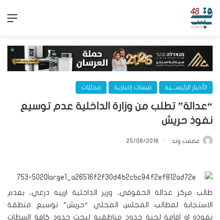
الق
الأخبار الرئيســـية
قبسات إخبارية
محليّات
“عدالة” تطلب من وزارة الداخلية عدم توسيع
نفوذ حريش
عصمت وتد
25/08/2016
طالب مركز عدالة الحقوقي، وزير الداخلية ارييه درعي، بعدم
الاستجابة لمطالب المجلس المحلي “حريش” توسيع منطقة
نفوذه او اقامة لجنة حدود مناطقية لبحث حدود كافة السطات