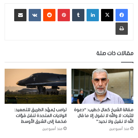
لينكدإن
‏Tumblr
بينتيريست
‏Reddit
‏VKontakte
مشاركة عبر البريد
طباعة
مقالات ذات صلة
مقالة الشيخ كمال خطيب: “دعوة
ترامب يُمهّد الطريق للتصعيد:
للثبات: لا والله لا نقول إلا ما قال
الولايات المتحدة تنقل قوّات
الله لا نقيل ولا نحيد”
ضخمة إلى الشرق الأوسط
منذ أسبوعين
منذ أسبوعين