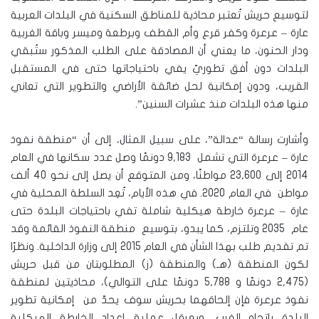
لتوسيع حريش تُعتبر محاذية للمناطق السكنية في البلدات العربية
عارة – عرعرة وكفر قرع وأم القطف وبرطعة وميسر وباقة الغربية
ودار الحنون، ما يعني أن المصادقة على الطلب المذكور ستُبقي
البلدات دون أفق تطوريّ يفي باحتياجاتها حتى في المستقبل
القريب، ودون إمكانية لحل ضائقة الأراضي والتطوير التي تعاني
منها هذه البلدات منذ عشرات السنين”.
وأشارت رسالة “عدالة”، على سبيل المثال، إلى أن “منطقة نفوذ
عارة – عرعرة التي تشمل 9,183 دونمًا وصل عدد سكانها في العام
2014 إلى 23,600 مواطنًا، ومن المتوقع أن يصل إلى نحو 40 ألف
مواطن في العام 2020. في هذه الأيام، تُعِد السلطة المحلية في
عارة – عرعرة خارطة هيكلية شاملة تفي باحتياجات البلدة حتى
عام 2035 وتلتزم، كما يبدو، بتوسيع منطقة النفوذ القائمة وقد
تم تقديم طلب بهذا الشأن في العام 2015 إلى وزارة الداخلية. ونظرًا
لكون المنطقة (هـ) والمنطقة (ز) المطلوبتان من قبل حريش
(2,475 دونمًا و 5,788 دونمًا على التوالي)، محاذيتين لمنطقة
نفوذ عرعرة فإن إلحاقهما بحريش سوف يحدّ من إمكانية تطوير
البلدة باتجاه الغرب، ويعرقل عملية إعداد الخارطة الهيكلية