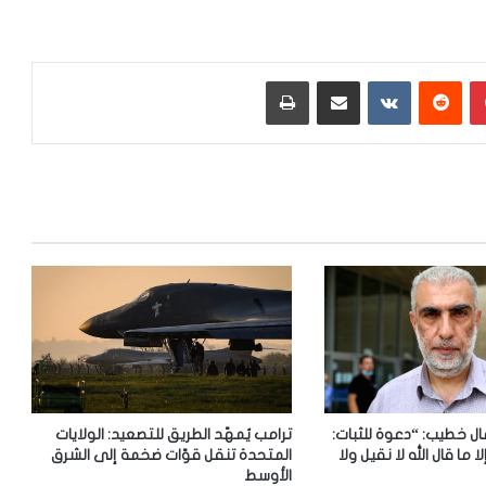
بينتيريست
‏Reddit
‏VKontakte
مشاركة عبر البريد
طباعة
ل خطيب: “دعوة للثبات:
ترامب يُمهّد الطريق للتصعيد: الولايات
لا ما قال الله لا نقيل ولا
المتحدة تنقل قوّات ضخمة إلى الشرق
الأوسط