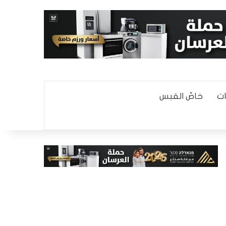
ت
خاصّ القبس