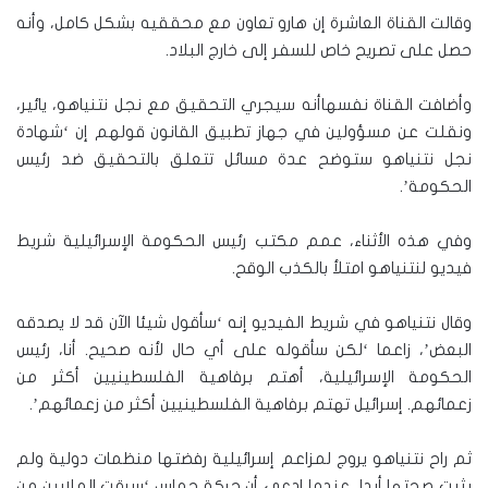
وقالت القناة العاشرة إن هارو تعاون مع محققيه بشكل كامل، وأنه
حصل على تصريح خاص للسفر إلى خارج البلاد.
وأضافت القناة نفسهاأنه سيجري التحقيق مع نجل نتنياهو، يائير،
ونقلت عن مسؤولين في جهاز تطبيق القانون قولهم إن ‘شهادة
نجل نتنياهو ستوضح عدة مسائل تتعلق بالتحقيق ضد رئيس
الحكومة’.
وفي هذه الأثناء، عمم مكتب رئيس الحكومة الإسرائيلية شريط
فيديو لنتنياهو امتلأ بالكذب الوقح.
وقال نتنياهو في شريط الفيديو إنه ‘سأقول شيئا الآن قد لا يصدقه
البعض’، زاعما ‘لكن سأقوله على أي حال لأنه صحيح. أنا، رئيس
الحكومة الإسرائيلية، أهتم برفاهية الفلسطينيين أكثر من
زعمائهم. إسرائيل تهتم برفاهية الفلسطينيين أكثر من زعمائهم’.
ثم راح نتنياهو يروج لمزاعم إسرائيلية رفضتها منظمات دولية ولم
يثبت صحتها أبدا، عندما ادعى أن حركة حماس ‘سرقت الملايين من