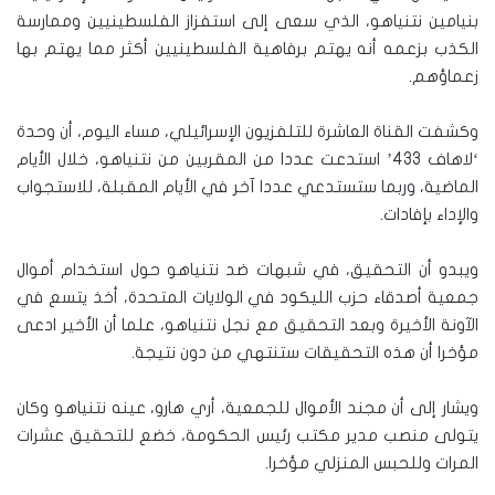
بنيامين نتنياهو، الذي سعى إلى استفزاز الفلسطينيين وممارسة
الكذب بزعمه أنه يهتم برفاهية الفلسطينيين أكثر مما يهتم بها
زعماؤهم.
وكشفت القناة العاشرة للتلفزيون الإسرائيلي، مساء اليوم، أن وحدة
‘لاهاف 433’ استدعت عددا من المقربين من نتنياهو، خلال الأيام
الماضية، وربما ستستدعي عددا آخر في الأيام المقبلة، للاستجواب
والإداء بإفادات.
ويبدو أن التحقيق، في شبهات ضد نتنياهو حول استخدام أموال
جمعية أصدقاء حزب الليكود في الولايات المتحدة، أخذ يتسع في
الآونة الأخيرة وبعد التحقيق مع نجل نتنياهو، علما أن الأخير ادعى
مؤخرا أن هذه التحقيقات ستنتهي من دون نتيجة.
ويشار إلى أن مجند الأموال للجمعية، أري هارو، عينه نتنياهو وكان
يتولى منصب مدير مكتب رئيس الحكومة، خضع للتحقيق عشرات
المرات وللحبس المنزلي مؤخرا.