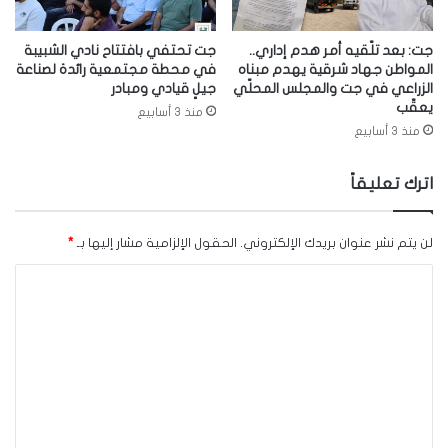
جت: بعد تلّقيه أمر هدم إداري..
جت تحتفي بافتتاح نادي الشبيبة
المواطن جهاد شرقية يهدم مبناه
في محطة مجتمعية رائدة لصناعة
الزراعي في جت والمجلس المحلّي
جيلٍ قيادي ومبادر
يعقّب
منذ 3 أسابيع
منذ 3 أسابيع
اترك تعليقاً
لن يتم نشر عنوان بريدك الإلكتروني.
الحقول الإلزامية مشار إليها بـ
*
ا
ل
ت
ع
ل
ي