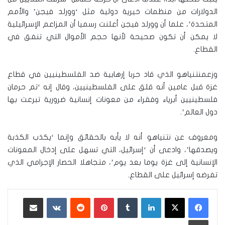
الدولارات من منظمات خيرية دولية مثل ‘وورلد فيجن’ والأمم
المتحدة’، علما أن وورلد فيجن أعلنت رسميا أن المزاعم الإسرائيلية
لا يمكن أن تكون صحيحة لأنها حجم الأموال التي تنفق في
القطاع.
وزعمنتنياهو الذي قاد حربا إرهابية ضد الفلسطينيين في قطاع
غزة قبل عامين أنه قلق على الفلسطينيين، وقال إنه ‘تم حرمان
فلسطينيين أبرياء وفقراء من معونات إنسانية ضرورية تبرعت بها
دول العالم’.
ومعروف عن نتنياهو أنه لا يأبه بالحقائق وإنما ‘يكذب الكذبة
ويصدقها’، وادعى أن ‘إسرائيل، التي تسهل على إدخال المعونات
الإنسانية إلى غزة يوما بعد يوم’، متجاهلا الحصار الإجرامي الذي
تفرضه إسرائيل على القطاع.
لينكدإن
‏Tumblr
بينتيريست
‏Reddit
‏VKontakte
مشاركة عبر البريد
طباعة