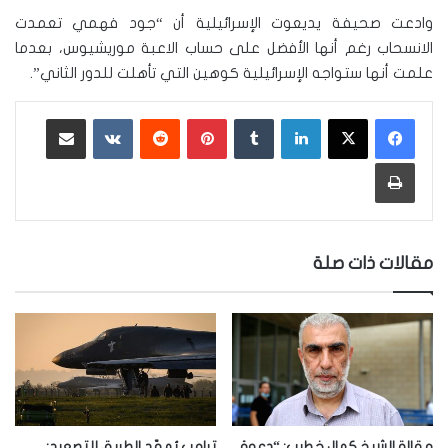
وادعت صحيفة يديعوت الإسرائيلية أن “جود فهمي تعمدت
الانسحاب رغم أنها الأفضل على حساب الاعبة موريشيوس، بعدما
علمت أنها ستواجه الإسرائيلية كوهين التي تأهلت للدور الثاني”.
لينكدإن
‏Tumblr
بينتيريست
‏Reddit
‏VKontakte
مشاركة عبر البريد
طباعة
مقالات ذات صلة
مقالة الشيخ كمال خطيب: “دعوة
ترامب يُمهّد الطريق للتصعيد: