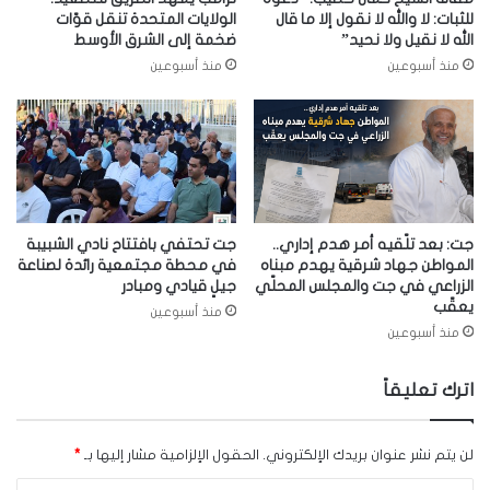
للثبات: لا والله لا نقول إلا ما قال
الولايات المتحدة تنقل قوّات
الله لا نقيل ولا نحيد”
ضخمة إلى الشرق الأوسط
منذ أسبوعين
منذ أسبوعين
جت: بعد تلّقيه أمر هدم إداري..
جت تحتفي بافتتاح نادي الشبيبة
المواطن جهاد شرقية يهدم مبناه
في محطة مجتمعية رائدة لصناعة
الزراعي في جت والمجلس المحلّي
جيلٍ قيادي ومبادر
يعقّب
منذ أسبوعين
منذ أسبوعين
اترك تعليقاً
لن يتم نشر عنوان بريدك الإلكتروني.
الحقول الإلزامية مشار إليها بـ
*