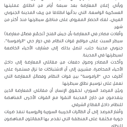
ويأتي إعلان المعارضة بعد سبعة أيام من انطلاق عمليتها
العسكرية الواسعة، التي بدأتها انطلاقا من ريف المدينة الجنوبي
الغربي، لفك الحصار المفروض على مناطق سيطرتها منذ أكثر من
شهر.
وأفادت مصادر في المعارضة بأن جيش الفتح (تجمّع فصائل معارضة)
سيطر السبت على مواقع قوات النظام في دوار حي “الراموسة”،
جنوبي مدينة حلب، لتصل بذلك إلى مشارف الأحياء الخاضعة
لسيطرتها في المدينة.
وأكدت المصادر وصول دفعات من مقاتلي المعارضة إلى داخل
الأحياء المحاصرة، مشيرين إلى أن الاشتباكات ما تزال مستمرة على
أطرف حي “الراموسة” بين قوات النظام وفصائل المعارضة التي
تعمل على توسيع نطاق سيطرتها.
وبيّن المرصد السوري لحقوق الإنسان أن مقاتلي المعارضة الذين
يتقدمون من خارج المدينة التقوا مع القوات الأخرى المناهضة
للنظام داخل القطاع الشرقي.
وأشار المرصد إلى أن الطائرات الحربية السورية والروسية تنفذ ضربات
جوية مكثفة على المنطقة التي تقدم بها المقاتلون المناهضون
للنظام.