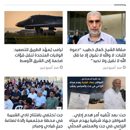
مقالة الشيخ كمال خطيب: “دعوة
ترامب يُمهّد الطريق للتصعيد:
للثبات: لا والله لا نقول إلا ما قال
الولايات المتحدة تنقل قوّات
الله لا نقيل ولا نحيد”
ضخمة إلى الشرق الأوسط
منذ أسبوعين
منذ أسبوعين
جت: بعد تلّقيه أمر هدم إداري..
جت تحتفي بافتتاح نادي الشبيبة
المواطن جهاد شرقية يهدم مبناه
في محطة مجتمعية رائدة لصناعة
الزراعي في جت والمجلس المحلّي
جيلٍ قيادي ومبادر