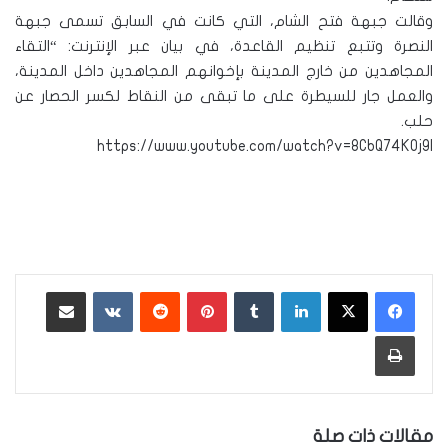
وقالت جبهة فتح الشام، التي كانت في السابق تسمى جبهة
النصرة وتتبع تنظيم القاعدة، في بيان عبر الإنترنت: “التقاء
المجاهدين من خارج المدينة بإخوانهم المجاهدين داخل المدينة،
والعمل جار للسيطرة على ما تبقى من النقاط لكسر الحصار عن
حلب.
https://www.youtube.com/watch?v=8CbQ74KOj9I
لينكدإن
‏Tumblr
بينتيريست
‏Reddit
‏VKontakte
مشاركة عبر البريد
طباعة
مقالات ذات صلة