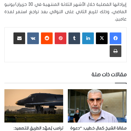
إيراداتها الفصلية خلال الأشهر الثلاثة المنتهية في 30 حزيران/يونيو
الماضي، وذلك للربع الثاني على التوالي بعد تراجع استمر لمدة
عامين.
لينكدإن
‏Tumblr
بينتيريست
‏Reddit
‏VKontakte
مشاركة عبر البريد
طباعة
مقالات ذات صلة
مقالة الشيخ كمال خطيب: “دعوة
ترامب يُمهّد الطريق للتصعيد: