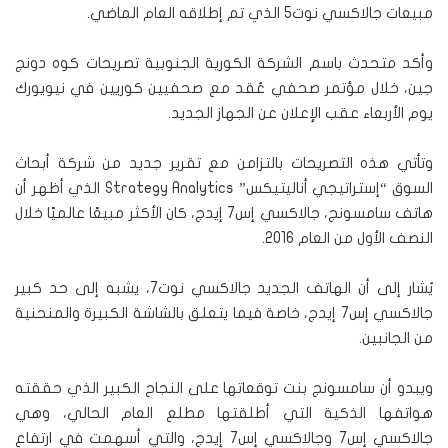
مبيعات جالاكسي نوت5 الذي تم إطلاقه العام الماضي.
وأكد متحدث باسم الشركة الكورية الجنوبية تصريحات كوه دونج
جين، خلال مؤتمر صحفي عُقد مع صحفيين كوريين في نيويورك
يوم الأربعاء عقب الإعلان عن الجهاز الجديد.
وتأتي هذه التصريحات بالتزامن مع تقرير جديد من شركة أبحاث
السوق “إستراتيجي أناليتيكس” Strategy Analytics الذي أظهر أن
هاتف سامسونج، جالاكسي إس7 إيدج، كان الأكثر مبيعًا عالميًا خلال
النصف الأول من العام 2016.
يُشار إلى أن الهاتف الجديد جالاكسي نوت7، يشبه إلى حد كبير
جالاكسي إس7 إيدج، خاصة فيما يتعلق بالشاشة الكبيرة والمنحنية
من الجانبين.
ويبدو أن سامسونج بنت توقعاتها على النجاح الكبير الذي حققته
هواتفها الذكية التي أطلقتها مطلع العام الحالي، وهي
جالاكسي إس7 وجالاكسي إس7 إيدج، والتي أسهمت في ارتفاع