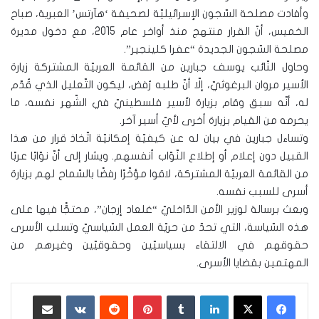
وأفادت مصلحة السّجون الإسرائيليّة لصحيفة ‘هآرتس’ العبرية، صباح
الخميس، أنّ القرار منتهج منذ أواخر عام 2015، مع دخول مديرة
مصلحة السّجون الجديدة “عفرا كلينجير”.
وحاول النّائب يوسف جبارين من القائمة العربيّة المشتركة زيارة
الأسير مروان البرغوثيّ، إلّا أنّ طلبه رُفض، ليكون التّعليل الذي قُدّم
له، أنّه سبق وقام بزيارة لأسير فلسطينيّ في الشّهر نفسه، ما
يحرمه من القيام بزيارة أخرى لأيّ أسير آخر.
وتساءل جبارين في بيان له عن كيفيّة إمكانيّة اتّخاذ قرار من هذا
القبيل دون إعلام أو إطلاع النّوّاب أنفسهم. ويشار إلى أنّ نوّابًا عربًا
من القائمة العربيّة المشتركة، لاقوا مؤخّرًا رفضًا بالسّماح لهم بزيارة
أسرى للسبب نفسه.
وبعث برسالة لوزير الأمن الدّاخليّ “غلعاد إرجان”، محتجًّا فيها على
هذه السّياسة، التي تحدّ من حريّة العمل السّياسيّ وتسلب الأسرى
حقوقهم في الالتقاء بسياسيّين وحقوقيّين وغيرهم من
المهتمين بقضايا الأسرى.
لينكدإن
‏Tumblr
بينتيريست
‏Reddit
‏VKontakte
مشاركة عبر البريد