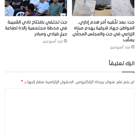
جت: بعد تلّقيه أمر هدم إداري..
جت تحتفي بافتتاح نادي الشبيبة
المواطن جهاد شرقية يهدم مبناه
في محطة مجتمعية رائدة لصناعة
الزراعي في جت والمجلس المحلّي
جيلٍ قيادي ومبادر
يعقّب
منذ أسبوعين
منذ أسبوعين
اترك تعليقاً
لن يتم نشر عنوان بريدك الإلكتروني.
الحقول الإلزامية مشار إليها بـ
*
ا
ل
ت
ع
ل