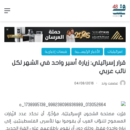
الق
اسرائيليات
الأخبار الرئيســـية
قبسات إخبارية
قرار إسرائيلي: زيارة أسير واحد في الشهر لكل
نائب عربي
عصمت وتد
04/08/2016
قرّرت مصلحة السّجون الإٍسرائيليّة، مؤخّرًا، أن تحدّد عدد الزّيارات
المسموح للنوّاب العرب أن يقوموا بها للأسرى الفلسطينيّين، إلى
زيارة واحدة فقط، وذلك دون أن تقوم بإطلاعهم على القرار الجديد.