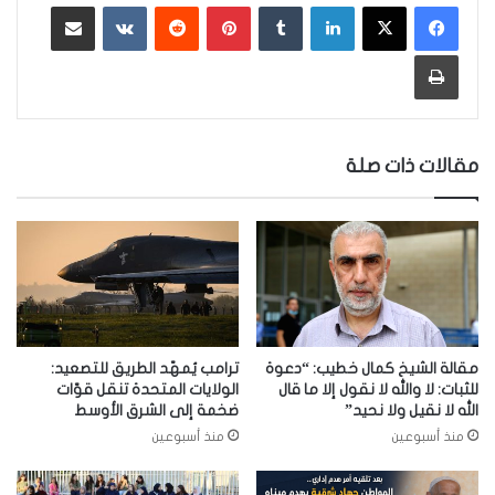
لينكدإن
‏Tumblr
بينتيريست
‏Reddit
‏VKontakte
مشاركة عبر البريد
طباعة
مقالات ذات صلة
مقالة الشيخ كمال خطيب: “دعوة
ترامب يُمهّد الطريق للتصعيد:
للثبات: لا والله لا نقول إلا ما قال
الولايات المتحدة تنقل قوّات
الله لا نقيل ولا نحيد”
ضخمة إلى الشرق الأوسط
منذ أسبوعين
منذ أسبوعين