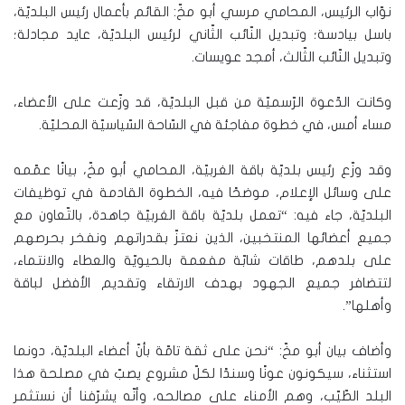
نوّاب الرئيس، المحامي مرسي أبو مخّ: القائم بأعمال رئيس البلديّة،
باسل بيادسة؛ وتبديل النّائب الثّاني لرئيس البلديّة، عايد مجادلة؛
وتبديل النّائب الثّالث، أمجد عويسات.
وكانت الدّعوة الرّسميّة من قبل البلديّة، قد وزّعت على الأعضاء،
مساء أمس، في خطوة مفاجئة في السّاحة السّياسيّة المحليّة.
وقد وزّع رئيس بلديّة باقة الغربيّة، المحامي أبو مخّ، بيانًا عمّمه
على وسائل الإعلام، موضحًا فيه، الخطوة القادمة في توظيفات
البلديّة، جاء فيه: “تعمل بلديّة باقة الغربيّة جاهدة، بالتّعاون مع
جميع أعضائها المنتخبين، الذين نعتزّ بقدراتهم ونفخر بحرصهم
على بلدهم، طاقات شابّة مفعمة بالحيويّة والعطاء والانتماء،
لتتضافر جميع الجهود بهدف الارتقاء وتقديم الأفضل لباقة
وأهلها”.
وأضاف بيان أبو مخّ: “نحن على ثقة تامّة بأنّ أعضاء البلديّة، دونما
استثناء، سيكونون عونًا وسندًا لكلّ مشروع يصبّ في مصلحة هذا
البلد الطّيّب، وهم الأمناء على مصالحه، وأنّه يشرّفنا أن نستثمر