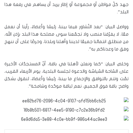
جهد كلّ مواطن أو مجموعة أو إطار يريد أن يساهم في رفعة هذا
البلد”.
وواصل البيان: “بعد التّشاور فيما بيننا، رئيسًا وأعضاءً، رأينا أن نعمل
معًا، لا يفرّقنا منصب ولا تجمّعنا سوى مصلحة هذا البلد بإذن الله،
من منطلق انتمائنا جميعًا لديننا وأهلنا وبلدنا، وحرصًا على أن ننهج
وفق ما وعدناكم به”.
وخلص البيان: “كما ونعلن لأهلنا في باقة، أنّ المستجدّات الأخيرة
على السّاحة السّياسّة والدعوة لجلسة البلدية، يوم الأربعاء القريب،
تمّت وتتم بالتوافق والإجماع ما بيننا، رئيسًا وأعضاءً، لنقول بشكل
واضح: باقة فوق الجميع، نعم لباقة موحّدة وشامخة”.