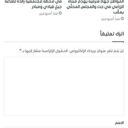
المواطن جهاد شرقية يهدم مبناه
في محطة مجتمعية رائدة لصناعة
الزراعي في جت والمجلس المحلّي
جيلٍ قيادي ومبادر
يعقّب
منذ أسبوعين
منذ أسبوعين
اترك تعليقاً
لن يتم نشر عنوان بريدك الإلكتروني.
الحقول الإلزامية مشار إليها بـ
*
ا
ل
ت
ع
ل
ي
ق
*
الاسم