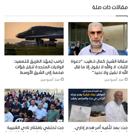
مقالات ذات صلة
مقالة الشيخ كمال خطيب: “دعوة
ترامب يُمهّد الطريق للتصعيد:
للثبات: لا والله لا نقول إلا ما قال
الولايات المتحدة تنقل قوّات
الله لا نقيل ولا نحيد”
ضخمة إلى الشرق الأوسط
منذ أسبوعين
منذ أسبوعين
جت: بعد تلّقيه أمر هدم إداري..
جت تحتفي بافتتاح نادي الشبيبة