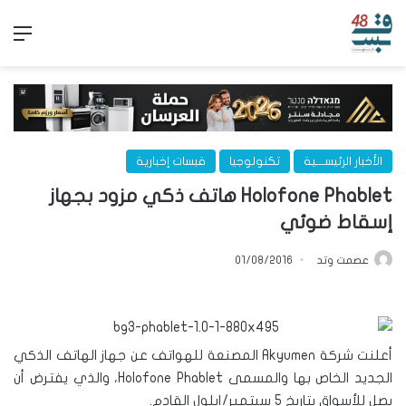
الق
الأخبار الرئيســـية
تكنولوجيا
قبسات إخبارية
Holofone Phablet هاتف ذكي مزود بجهاز
إسقاط ضوئي
عصمت وتد
01/08/2016
أعلنت شركة Akyumen المصنعة للهواتف عن جهاز الهاتف الذكي
الجديد الخاص بها والمسمى Holofone Phablet، والذي يفترض أن
يصل للأسواق بتاريخ 5 سبتمبر/إيلول القادم.