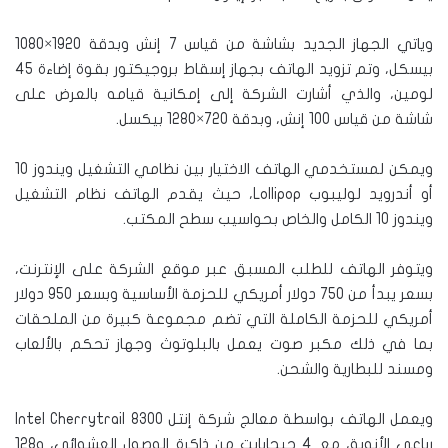
وياتي الجهاز الجديد بشاشة من قياس 7 إنش وبدقة 1920×1080
بيسكل، وتم تزويد الهاتف بجهاز إسقاط بروجيكتور بقوة إضاءة 45
لومين، والذي أشارت الشركة إلى إمكانية قيامه بالعرض على
شاشة من قياس 100 إنش، وبدقة 720×1280 بيكسل.
ويمكن لمستخدمي الهاتف الاختيار بين نظامي التشغيل ويندوز 10
أو أندرويد لوليبوب Lollipop، حيث يقدم الهاتف نظام التشغيل
ويندوز 10 الكامل والخاص بحواسيب سطح المكتب.
ويتوفر الهاتف للطلب المسبق عبر موقع الشركة على الإنترنت،
بسعر يبدأ من 750 دولار أمريكي للحزمة الأساسية وبسعر 950 دولار
أمريكي للحزمة الكاملة التي تضم مجموعة كبيرة من الملحقات
بما في ذلك مكبر صوت يعمل بالبلوتوث وجهاز تحكم بالألعاب
ومسند للبطارية والشحن.
ويعمل الهاتف بواسطة معالج شركة إنتل Intel Cherrytrail 8300
رباعي الأنوية، مع 4 جيجابايت من ذاكرة الوصول العشوائي، و128