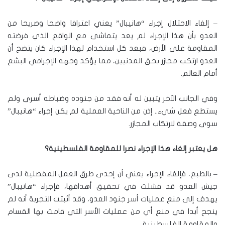
– إلغاء الاحتلال إجراء “هانيبال” يعني اعترافا واضحا وصريحا من
العدو بأن هذا الإجراء لم يعد يتماشى مع الواقع الذي فرضته
المقاومة على الأرض، فبعد كل استخدام لهذا الإجراء كان يتضح أن
العدو ارتكب مجازر بحق المدنيين، مما يؤكد وجهه الإجرامي البشع
أمام العالم.
وفي الجانب الآخر يتبين له أنه فقد من جنوده وضباطه أسرى ولم
يستطع فعل شيء.. إذن من الناحية العملية لم يكن إجراء “هانيبال”
سوى وصفة لارتكاب المجازر.
هل يعتبر إلغاء هذا الإجراء نصرا للمقاومة الفلسطينية؟
– بالطبع، فإلغاء الإجراء يعني أن إحدى طرق العمل المفصلية لدى
جيش العدو قد فشلت في تحقيق أهدافها، فإجراء “هانيبال”
يهدف إلى منع عمليات أسر جنود العدو، وقد أثبتت التجربة أنه لم
ينجح أبدا في منع أي من عمليات الأسر التي قامت بها القسام
والمقاومة الفلسطينية.