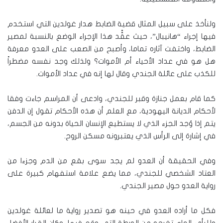
ولنأخذ على سبيل المثال قضية الضابط هدار غولدين التي استخدم
فيها إجراء “هانيبال”، حيث عقّّد هذا الإجراء الوضع بالنسبة لمصير
الضابط، واختفت آثاره تماما، وأصبح من الصعب على العدو معرفة
هل هو في عداد الأحياء أم الأموات؟ ولذلك وجد نفسه مضطراً
للكذب على عائلة الجندي وقال لها إنه في عداد الأموات.
كما قام بعمل جنازة وقبر للجندي، وادعى أن المراسم جاءت وفقا
لأحكام الديانة اليهودية، مع العلم أن هذه الأحكام تقول إن الدفن
يتم إذا وُجد الجزء الذي لا يستطيع الإنسان الحياة بدونه من الجسم،
في إشارة إلى الرأس الذي يعتبرونه مسكن الروح.
وفي الحقيقة أن العدو لم يجد سوى بقع من الدم وجزءا من
العتاد الشخصي للجندي، مما يضع علامة استفهام كبيرة على
رواية العدو حول مصير الجندي.
فكل ما أراده العدو في حينه هو تصدير رواية ما لعائلة غولدين