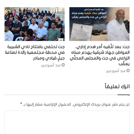
جت: بعد تلّقيه أمر هدم إداري..
جت تحتفي بافتتاح نادي الشبيبة
المواطن جهاد شرقية يهدم مبناه
في محطة مجتمعية رائدة لصناعة
الزراعي في جت والمجلس المحلّي
جيلٍ قيادي ومبادر
يعقّب
منذ أسبوعين
منذ أسبوعين
اترك تعليقاً
لن يتم نشر عنوان بريدك الإلكتروني.
الحقول الإلزامية مشار إليها بـ
*
ا
ل
ت