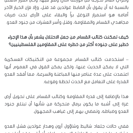
وللرأي العام تخرجه من الورطة التي وقع فيها، وكان القرار الأفضل
بالنسبة له أن يقول بأن الضابط غولدين قد قتل، وإلا فإن الخيار الآخر
أمامه هو استمرار التوغل براً والبقاء على الأرض تحت ضربات
مجاهدي القسام والمقاومة، وقتل وأسر العشرات من جنود العدو.
كيف تمكنت كتائب القسام من جعل الاحتلال يشعر بأن هذا الإجراء
خطير على جنوده أكثر من خطره على المقاومين الفلسطينيين؟
– استخدمت كتائب القسام مجموعة من التكتيكات العسكرية
التي لا يمكن الحديث عنها، ولكن يمكن القول في العموم أنها
اعتمدت على عدة عناصر منها المباغتة والسرعة، مما أفقد العدو
القدرة على التعامل مع الحدث لحظة وقوعه.
هذا بالإضافة إلى قدرة المقاومة وكتائب القسام على تحويل أرض
غزة إلى أشبه ما يكون برمال متحركة من شأنها أن تبتلع جنود
العدو وضباطه، وتمضي بهم إلى غياهب المجهول.
ففي حالات جلعاد شاليط وشاؤول آرون وهدار غولدين فشل العدو