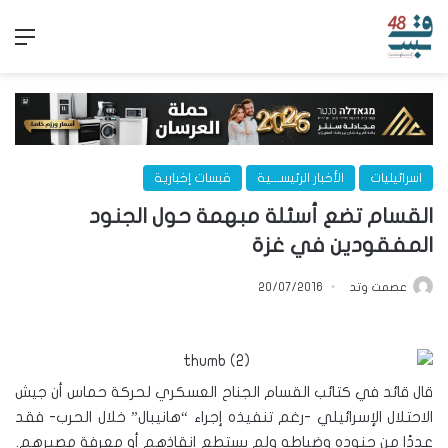
الق
اسرائيليات
الأخبار الرئيســـية
قبسات إخبارية
القسام تضع أسئلة مبهمة حول الجنود
المفقودين في غزة
عصمت وتد
20/07/2016
قال قائد في كتائب القسام الجناح العسكري لحركة حماس أن جيش
الاحتلال الإسرائيلي -رغم تنفيذه إجراء “هانيبال” خلال الحرب- فقد
عددًا من جنوده وضباطه ولم يستطع إنقاذهم أو معرفة مصيرهم.