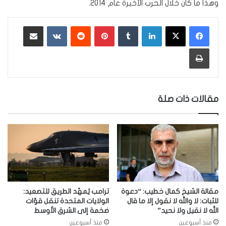
وهذا ما كان خلال الحرب الأخيرة عام 2014.
لينكدإن
‏Tumblr
بينتيريست
‏Reddit
‏VKontakte
مشاركة عبر البريد
طباعة
مقالات ذات صلة
مقالة الشيخ كمال خطيب: “دعوة
ترامب يُمهّد الطريق للتصعيد:
للثبات: لا والله لا نقول إلا ما قال
الولايات المتحدة تنقل قوّات
الله لا نقيل ولا نحيد”
ضخمة إلى الشرق الأوسط
منذ أسبوعين
منذ أسبوعين