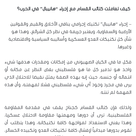
كيف تعاملت كتائب القسام مع إجراء “هانيبال” في الحرب؟
– إجراء “هانيبال” تكتيك إجرامي ينافي الأخلاق والقيم والقوانين
الأرضية والسماوية، ويعتبر جريمة في نظر كل الشرائع، وهذا هو
شأن كل تكتيكات العدو العسكرية وأساليبه السياسية والاقتصادية
وغيرها.
فكل ما في الكيان الصهيوني من إمكانات ومقدرات هدفها شيء
واحد هو تدمير كل ما هو فلسطيني بغض النظر عن مكانه أو
انتمائه أو جنسه، حيث إنه بهذه الصفة يمثل نقيضا للاحتلال الذي
يرى في مجرد وجود أي شيء فلسطيني فشلا لمهمته، وأن هذه
المهمة لم تنته.
ولذلك فإن كتائب القسام كجناح يقف في مقدمة المقاومة
الفلسطينية، ترى أن دورها ومهمتها مقاومة الاحتلال عسكريا،
وهذا يعني الاستعداد لمواجهة كافة تكتيكاته، وهذا يتطلب أن
تقوم بدورها ميدانياً لإفشال كافة تكتيكات العدو وتكبيده الخسائر،