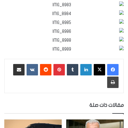
لينكدإن
‏Tumblr
بينتيريست
‏Reddit
‏VKontakte
مشاركة عبر البريد
طباعة
مقالات ذات صلة