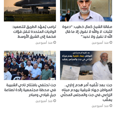
مقالة الشيخ كمال خطيب: “دعوة
ترامب يُمهّد الطريق للتصعيد:
للثبات: لا والله لا نقول إلا ما قال
الولايات المتحدة تنقل قوّات
الله لا نقيل ولا نحيد”
ضخمة إلى الشرق الأوسط
منذ أسبوعين
منذ أسبوعين
جت: بعد تلّقيه أمر هدم إداري..
جت تحتفي بافتتاح نادي الشبيبة
المواطن جهاد شرقية يهدم مبناه
في محطة مجتمعية رائدة لصناعة
الزراعي في جت والمجلس المحلّي
جيلٍ قيادي ومبادر
يعقّب
منذ أسبوعين
منذ أسبوعين