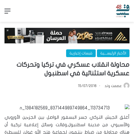
الق
الأخبار الرئيســـية
قبسات إخبارية
محاولة انقلاب عسكري في تركيا وتحركات
عسكرية استثنائية في اسطنبول
عصمت وتد
15/07/2016
أغلق الجيش التركي جسر البسفور الواصل بين الجزءين الأوروبي
والآسيوي من مدينة اسطنبول,وقالت وسائل إعلامية تركية أن
هناك محاولة من ضباط ينتمون لجماعة فتح الله غولن للسيطرة