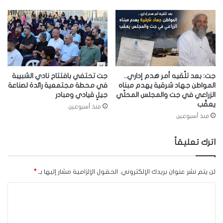
جت: بعد تلّقيه أمر هدم إداري..
جت تحتفي بافتتاح نادي الشبيبة
المواطن جهاد شرقية يهدم مبناه
في محطة مجتمعية رائدة لصناعة
الزراعي في جت والمجلس المحلّي
جيلٍ قيادي ومبادر
يعقّب
منذ أسبوعين
منذ أسبوعين
اترك تعليقاً
لن يتم نشر عنوان بريدك الإلكتروني.
الحقول الإلزامية مشار إليها بـ
*
ا
ل
ت