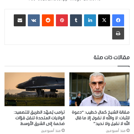
لينكدإن
‏Tumblr
بينتيريست
‏Reddit
‏VKontakte
مشاركة عبر البريد
طباعة
مقالات ذات صلة
مقالة الشيخ كمال خطيب: “دعوة
ترامب يُمهّد الطريق للتصعيد:
للثبات: لا والله لا نقول إلا ما قال
الولايات المتحدة تنقل قوّات
الله لا نقيل ولا نحيد”
ضخمة إلى الشرق الأوسط
منذ أسبوعين
منذ أسبوعين