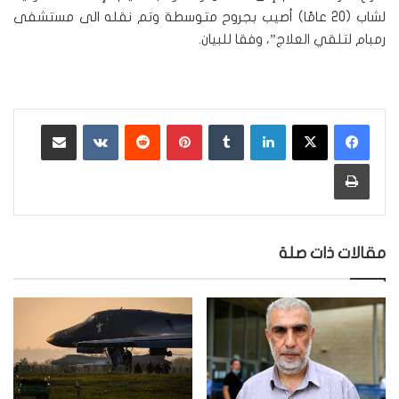
لشاب (20 عامًا) أصيب بجروح متوسطة وتم نقله الى مستشفى
رمبام لتلقي العلاج”، وفقا للبيان.
لينكدإن
‏Tumblr
بينتيريست
‏Reddit
‏VKontakte
مشاركة عبر البريد
طباعة
مقالات ذات صلة