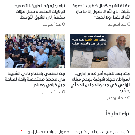
مقالة الشيخ كمال خطيب: “دعوة
ترامب يُمهّد الطريق للتصعيد:
للثبات: لا والله لا نقول إلا ما قال
الولايات المتحدة تنقل قوّات
الله لا نقيل ولا نحيد”
ضخمة إلى الشرق الأوسط
منذ أسبوعين
منذ أسبوعين
جت: بعد تلّقيه أمر هدم إداري..
جت تحتفي بافتتاح نادي الشبيبة
المواطن جهاد شرقية يهدم مبناه
في محطة مجتمعية رائدة لصناعة
الزراعي في جت والمجلس المحلّي
جيلٍ قيادي ومبادر
يعقّب
منذ أسبوعين
منذ أسبوعين
اترك تعليقاً
لن يتم نشر عنوان بريدك الإلكتروني.
الحقول الإلزامية مشار إليها بـ
*