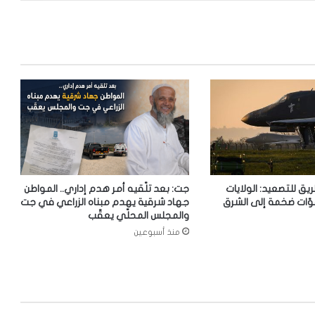
ريق للتصعيد: الولايات
جت: بعد تلّقيه أمر هدم إداري.. المواطن
وّات ضخمة إلى الشرق
جهاد شرقية يهدم مبناه الزراعي في جت
والمجلس المحلّي يعقّب
منذ أسبوعين