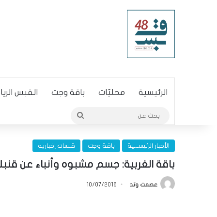
الرئيسية
محليّات
باقة وجت
القبس الري
بحث
عن
الأخبار الرئيســـية
باقة وجت
قبسات إخبارية
باقة الغربية: جسم مشبوه وأنباء عن قنبل
عصمت وتد
10/07/2016