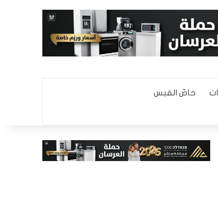
ت
خاصّ القبس