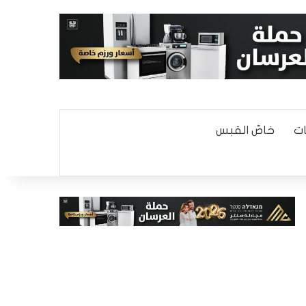
ت
خاصّ القبس