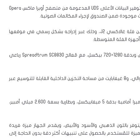
ويحتوي الهاتف على العديد من الميزات مثل ميزة وضع توفير البيانات الأعلى UDS المدعومة من متصفح أوبرا ماكس Opera
يأتي ذلك فيما أعلنت اليوم الشركة عن هاتفها الجديد من فئة غالاكسي J2، وذلك عبر إدراجه بشكل رسمي في موقعها
 أجهزة الفئة المتوسطة.
ويأتي الهاتف بشاشة من نوع سوبر أموليد وبقياس 5 إنش وبدقة 1280×720 بيكسل، مع مُعالج Spreadtrum SC8830 رباعي
ويحتوي الجهاز على 1.5 غيغابايت من ذاكرة الوصول العشوائي، و8 غيغابايت من مساحة التخزين الداخلية القابلة للتوسيع عبر
ويقدم الهاتف كاميرا خلفية بدقة 8 ميغابيكسل، مع كاميرا أمامية بدقة 5 ميغابيكسل، وبطارية بسعة 2.600 ميلي أمبير،
ظام “أندرويد 6 مارشميلو”، ويتوفر باللون الذهبي والأسود والأبيض، ويقدم الجهاز ميزة فريدة
Smart، حيث تسمح هذه الميزة للمُستخدم بالحصول على تنبيهات أكثر دقة بدون الحاجة إلى