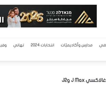
اضي
مدارس وأكاديميّات
انتخابات 2024
تهاني
وفيا
 J Max وJ2