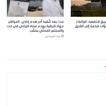
ريق للتصعيد: الولايات
جت: بعد تلّقيه أمر هدم إداري.. المواطن
وّات ضخمة إلى الشرق
جهاد شرقية يهدم مبناه الزراعي في جت
والمجلس المحلّي يعقّب
منذ أسبوعين