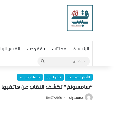
الرئيسية
محليّات
باقة وجت
القبس الري
بحث
عن
الأخبار الرئيســـية
تكنولوجيا
قبسات إخبارية
“سامسونغ” تكشف النقاب عن هاتفيها غالاكسي
عصمت وتد
10/07/2016