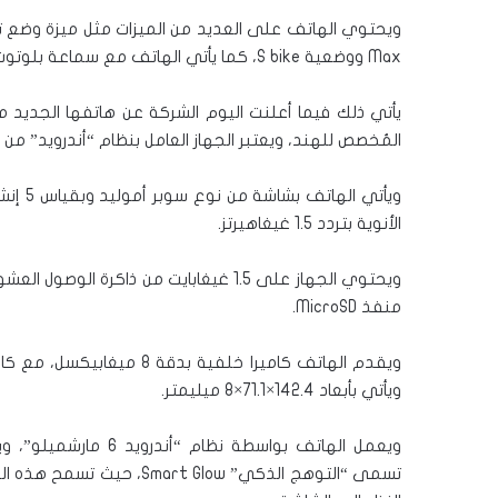
Max ووضعية S bike، كما يأتي الهاتف مع سماعة بلوتوث موجودة ضمن الصندوق لإجراء المكالمات الصوتية.
المُخصص للهند، ويعتبر الجهاز العامل بنظام “أندرويد” من
الأنوية بتردد 1.5 غيغاهيرتز.
منفذ MicroSD.
ويأتي بأبعاد 142.4×71.1×8 ميليمتر.
ويعمل الهاتف بواسطة ن
تسمى “التوهج الذكي”  Glow