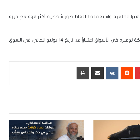
الميزة المُحيط بالكاميرا الخلفية واستعماله لالتقاط صور شخصية أكثر قوة مع ميزة
ويبلغ سعر الهاتف حوالي 145 دولارا أميركيا، وتعتزم الشركة توفيره في الأسواق اعتباراً من تاريخ 14 يوليو الحالي في السوق
بينتيريست
‏Reddit
‏VKontakte
مشاركة عبر البريد
طباعة