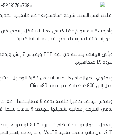
أعلنت امس السبت شركة “سامسونغ” عن هاتفيها الجديدين من فئة الفابليت 
وأدرجت “سامسونغ” غالاكسي
أجهزة الفئة المتوسطة مع تقديمه شاشة كبيرة.
بتردد 1.5 غيغاهيرتز.
يصل إلى 200 غيغابايت عبر منفذ MicroSD.
تدعي الشركة إمكانية تشغيلها للهاتف 9 ساعات بشكل مُستمر، وتبلغ أبعاد الهاتف 186.9×108.8×8.7 ميليمتر.
SIM، إلى جانب دعمه تقنية VoLTE أو ما يُعرف باسم الصوت عبر LTE.