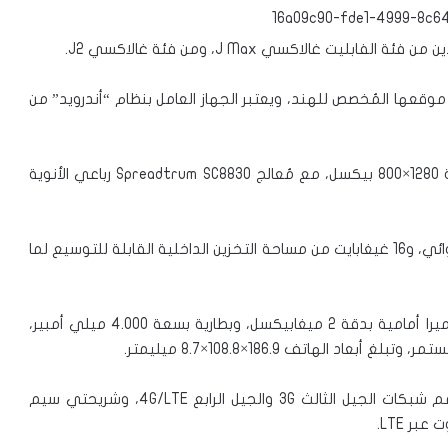
غالاكسي J Max، ومن فئة غالاكسي J2.
 J Max بشكل رسمي في موقعها المُخصص للهند، ويعتبر الجهاز العامل بنظام “أندرويد” من
ويأتي الهاتف بشاشة من نوع TFT وبقياس 7 إنش وبدقة 1280×800 بيكسل، مع مُعالج Spreadtrum SC8830 رباعي الأنوية
ويحتوي الجهاز على 1.5 غيغابايت من ذاكرة الوصول العشوائي، و16 غيغابايت من مساحة التخزين الداخلية القابلة للتوسيع لما
ويقدم الهاتف كاميرا خلفية بدقة 8 ميغابيكسل، مع كاميرا أمامية بدقة 2 ميغابيكسل، وبطارية بسعة 4.000 ميلي أمبير،
ويعمل الجهاز بواسطة نظام “أندرويد” 5.1 لوليبوب، ويدعم شبكات الجيل الثالث 3G والجيل الرابع 4G/LTE، وشريحتي سيم