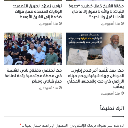
مقالة الشيخ كمال خطيب: “دعوة
ترامب يُمهّد الطريق للتصعيد:
للثبات: لا والله لا نقول إلا ما قال
الولايات المتحدة تنقل قوّات
الله لا نقيل ولا نحيد”
ضخمة إلى الشرق الأوسط
منذ أسبوعين
منذ أسبوعين
جت: بعد تلّقيه أمر هدم إداري..
جت تحتفي بافتتاح نادي الشبيبة
المواطن جهاد شرقية يهدم مبناه
في محطة مجتمعية رائدة لصناعة
الزراعي في جت والمجلس المحلّي
جيلٍ قيادي ومبادر
يعقّب
منذ أسبوعين
منذ أسبوعين
اترك تعليقاً
لن يتم نشر عنوان بريدك الإلكتروني.
الحقول الإلزامية مشار إليها بـ
*