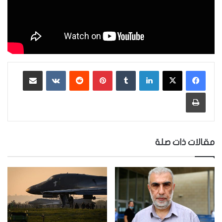
لينكدإن
‏Tumblr
بينتيريست
‏Reddit
‏VKontakte
مشاركة عبر البريد
طباعة
مقالات ذات صلة