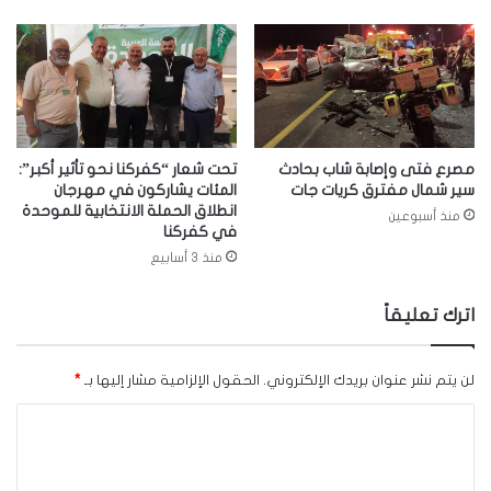
مصرع فتى وإصابة شاب بحادث
تحت شعار “كفركنا نحو تأثير أكبر”:
سير شمال مفترق كريات جات
المئات يشاركون في مهرجان
انطلاق الحملة الانتخابية للموحدة
منذ أسبوعين
في كفركنا
منذ 3 أسابيع
اترك تعليقاً
لن يتم نشر عنوان بريدك الإلكتروني.
الحقول الإلزامية مشار إليها بـ
*
ا
ل
ت