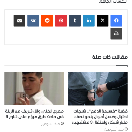
الاعشاب الجافة.
لينكدإن
‏Tumblr
بينتيريست
‏Reddit
‏VKontakte
مشاركة عبر البريد
طباعة
مقالات ذات صلة
قضية “قسيمة الدفع”.. شبهات
مصرع الفتى وائل شريف من الرينة
احتيال وغسل أموال بنحو نصف
في حادث طرق مروّع على شارع 6
مليار شيكل واعتقال 3 مشتبهين
منذ أسبوعين
منذ أسبوعين