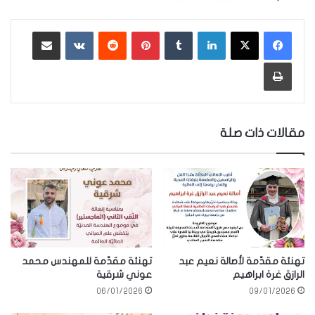
لينكدإن
‏Tumblr
بينتيريست
‏Reddit
‏VKontakte
مشاركة عبر البريد
طباعة
مقالات ذات صلة
تهنئة مقدّمة لأصالة نعيم عبد
تهنئة مقدّمة للمهندس محمد
الرازق غرة ابراهيم
عوني شرقية
06/01/2026
09/01/2026