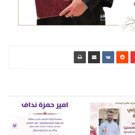
بينتيريست
‏Reddit
‏VKontakte
مشاركة عبر البريد
طباعة