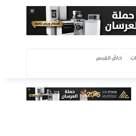
ت
خاصّ القبس