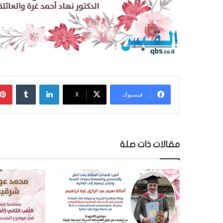
لينكدإن
‏Tumblr
فيسبوك
‫X
مقالات ذات صلة