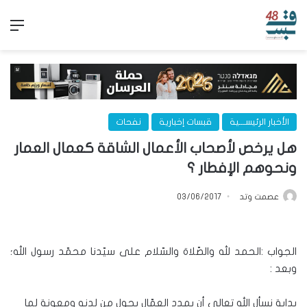
الق
الأخبار الرئيســـية
قبسات إخبارية
نفحات
هل يرخص لأصحاب الأعمال الشاقة كعمال العمار
ونحوهم الإفطار ؟
عصمت وتد
03/06/2017
الجواب :الحمد لله والصّلاة والسّلام على سيّدنا محمّد رسول الله؛
وبعد :
بداية نسأل الله تعالى أن يمدد العمّال بحول من لدنه ومعونة لما