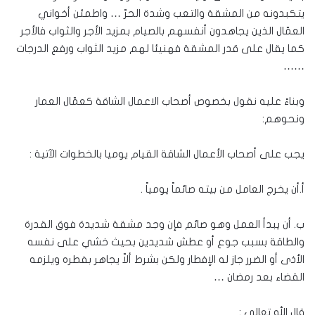
يتكبدونه من المشقة والتعب وشدة الحرّ … واطمئن أخواني
العمّال الذين يجاهدون أنفسهم بالصيام بمزيد الأجر والثواب فالأجر
كما يقال على قدر المشقة فهنيئا لهم مزيد الثواب ورفع الدرجات
……
وبناءً عليه نقول بخصوص أصحاب الاعمال الشاقة كعمّال العمار
ونحوهم:
يجب على أصحاب الأعمال الشاقة القيام يوميا بالخطوات الآتية :
أ.أن يخرج العامل من بيته صائماً يومياً .
ب. أن يبدأ العمل وهو صائم فإن وجد مشقة شديدة فوق القدرة
والطاقة بسبب جوع أو عطش شديدين بحيث خشي على نفسه
الأذى أو الضرر جاز له الإفطار ولكن بشرط ألاّ يجاهر بفطره ويلزمه
القضاء بعد رمضان …
قال الله تعالى :