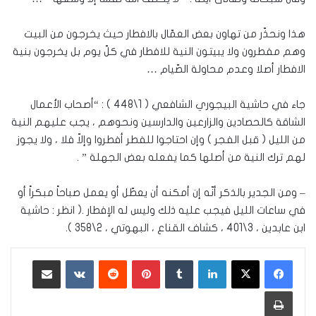
هذا ونحذّر من تهاون بعض العمّال بالافطار حيث يخرجون من البيت
وهم مفطرون ولا يبيتون النية للافطار في كلّ يوم بل يخرجون بنية
الافطار أصلا وعدم محاولة الصّيام …
جاء في حاشية البيجوري الشافعي ( 1\448 ) : “أصحاب الأعمال
الشاقة كالحصادين والزارعين والدارسين ونحوهم ، يجب عليهم النية
من الليل ( قبل الفجر ) وإن احتاجوا للفطر أفطروا وإلاّ فلا ، ولا يجوز
لهم ترك النية من أصلها كما يفعله بعض الجهلة ” .
– ومن الجدير بالذكر أنّه إن أمكنه أن يعطّل أو يعمل صباحاً مبكراً أو
في ساعات الليل فيجب عليه ذلك وليس له الإفطار .( انظر : حاشية
ابن عابدين ، 3\401 ، كشاف القناع ، البهوتي ، 2\358 ).
لينكدإن
‏Tumblr
بينتيريست
‏Reddit
‏VKontakte
مشاركة عبر البريد
طباعة