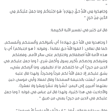
”
وَجَاهِدُوا فِي اللَّهِ حَقَّ جِهَادِهِ ۚ هُوَ اجْتَبَاكُمْ وَمَا جَعَلَ عَلَيْكُمْ فِي
الدِّينِ مِنْ حَرَجٍ ”
قال ابن كثير في تفسير الآية الكريمة:
{ وجاهدوا في اللّه حق جهاده} أي بأموالكم وألسنتكم وأنفسكم،
كما قال تعالى: { اتقوا اللّه حق تقاته} ، وقوله: { هو اجتباكم} أي يا
هذه الأمة اللّه اصطفاكم واختاركم على سائر الأمم، وفضلكم
وشرفكم وخصكم بأكرم رسول وأكمل شرع، { وما جعل عليكم في
الدين من حرج} أي ما كلفكم ما لا تطيقون، وما ألزمكم بشيء
يشق عليكم إلا جعل اللّه لكم فرجاً ومخرجاً، ولهذا قال عليه
السلام: (بعثت بالحنيفة السمحة) وقال لمعاذ وأبي موسى حين
بعثهما أميرين إلى اليمن: (بشّرا ولا تنفّرا ويسّرا ولا تعسّرا)،
والأحاديث في هذا كثيرة، ولهذا قال ابن عباس في قوله: { وما جعل
عليكم في الدين من حرج} يعني من ضيق ” .
وقال سبحانه وتعالى أيضا : ” لا يكلّف الله نفساً إلاّ وسعها ” …