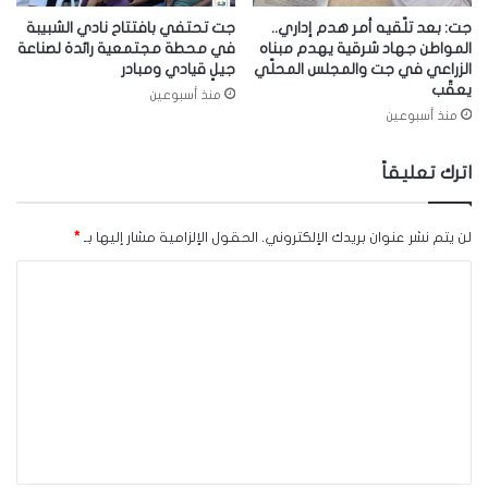
جت: بعد تلّقيه أمر هدم إداري..
جت تحتفي بافتتاح نادي الشبيبة
المواطن جهاد شرقية يهدم مبناه
في محطة مجتمعية رائدة لصناعة
الزراعي في جت والمجلس المحلّي
جيلٍ قيادي ومبادر
يعقّب
منذ أسبوعين
منذ أسبوعين
اترك تعليقاً
لن يتم نشر عنوان بريدك الإلكتروني.
الحقول الإلزامية مشار إليها بـ
*
ا
ل
ت
ع
ل
ي
ق