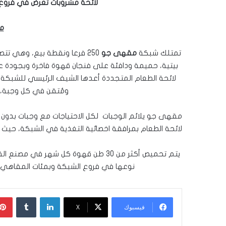
لائحة مشروبات تعرض في فروع 
م
تمتلك شبكة
مقهى جو
250
بيتية، حميمة ودافئة على فنجان قهوة
فاخرة وبجودة عا
لائحة
ال
طعام المتجددة أعدها الشيف الرئيسي للشبكة بع
ومُتقن في كل وجبة، م
مقهى جو يلائم الوجبات لكل الاحتياجات مع وجبات بدون ج
لائحة الطعام بمرافقة اخصائية التغذية في الشبكة، حيث ت
يتم
تحميص أكثر من 30 طن قهوة كل شهر في
نوعها في فروع الشبكة وبمئات المقاهي، ال
لينكدإن
‏Tumblr
فيسبوك
‫X