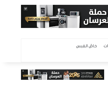
ت
خاصّ القبس