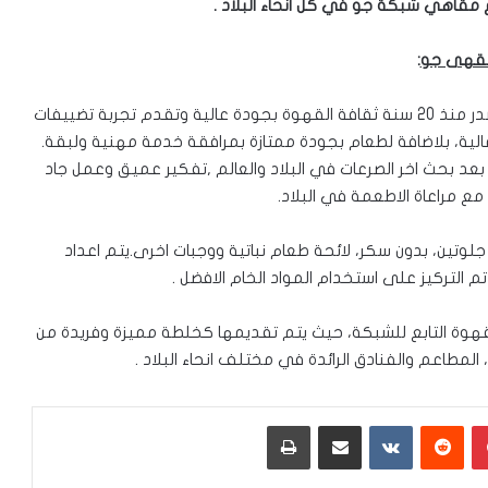
مقاهي شبكة جو في كل انحاء البلاد
.
قهى جو
:
فرعا ونقطة بيع، وهي تتصدر منذ 20 سنة ثقافة القهوة بجودة عالية وتقدم تجربة تضييفات
لية
، بلاضافة لطعام بجودة ممتازة بمرافقة خدمة مهنية
ولبقة.
د بحث اخر الصرعات في البلاد والعالم ,تفكير عميق وعمل جاد
ع مراعاة الاطعمة في البلاد.
لوتين، بدون سكر، لائحة طعام نباتية ووجبات اخرى.
يتم
اعداد
م التركيز على استخدام المواد الخام الافضل
.
 مصنع القهوة التابع للشبكة، حيث يتم تقديمها كخلطة مميزة وفريدة من
مطاعم والفنادق الرائدة في مختلف انحاء البلاد .
بينتيريست
‏Reddit
‏VKontakte
مشاركة عبر البريد
طباعة