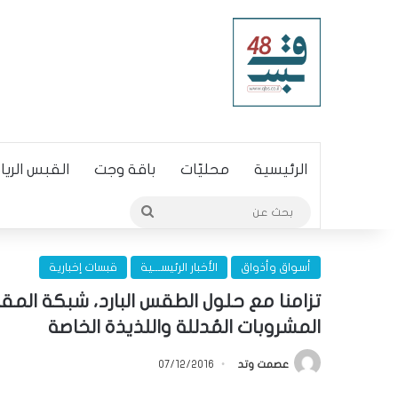
الرئيسية
محليّات
باقة وجت
القبس الري
بحث
عن
أسواق وأذواق
الأخبار الرئيســـية
قبسات إخبارية
تزامنا مع حلول الطقس البارد، شبكة المق
المشروبات المُدللة واللذيذة الخاصة
عصمت وتد
07/12/2016